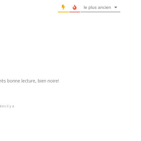
le plus ancien
très bonne lecture, bien noire!
es il y a