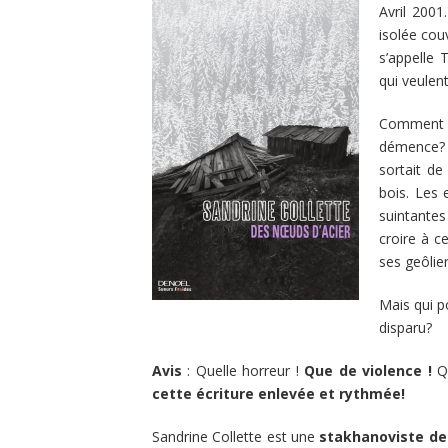
Avril 2001
isolée cou
s’appelle 
qui veulent
Comment 
démence? Il
sortait de
bois. Les 
suintantes
croire à c
ses geôlier
Mais qui p
disparu?
Avis
: Quelle horreur !
Que de violence !
Qu
cette écriture enlevée et rythmée!
Sandrine Collette est une
stakhanoviste de 