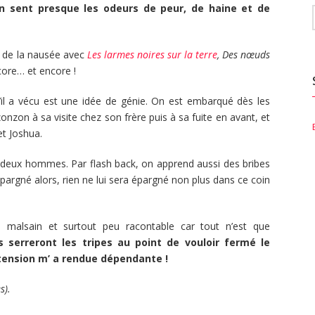
n sent presque les odeurs de peur, de haine et de
d de la nausée avec
Les larmes noires sur la terre
, Des nœuds
core… et encore !
u’il a vécu est une idée de génie. On est embarqué dès les
onzon à sa visite chez son frère puis à sa fuite en avant, et
et Joshua.
ces deux hommes. Par flash back, on apprend aussi des bribes
 épargné alors, rien ne lui sera épargné non plus dans ce coin
 malsain et surtout peu racontable car tout n’est que
 serreront les tripes au point de vouloir fermé le
a tension m’ a rendue dépendante !
s).