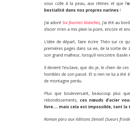
vous colle à la peau, aux rétines et que l’
o
bestialité dans nos propres narines
!
J’ai adoré
Six fourmis blanches
,
j’ai été au bor
d’acier
m’en a mis plein la poire, encore et en
L’idée de départ, faire écrire Théo sur ce q
premières pages dans sa vie, de la sortie de z
son grand malheur, lorsqu’il rencontre Basile 
Il devient l’esclave, que dis-je, le chien de 
horribles de son passé. Et si rien ne lui a été
de montagne perdu.
Plus que bouleversant, beaucoup plus que
rebondissements,
ces nœuds d’acier vous
livre…. mais cela est impossible, tant l
Roman paru aux éditions Denoël (Sueurs froide