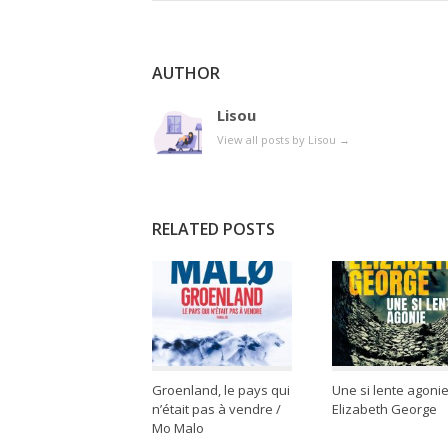
AUTHOR
Lisou
View all posts by Lisou
→
RELATED POSTS
Groenland, le pays qui
Une si lente agonie
n’était pas à vendre /
Elizabeth George
Mo Malo