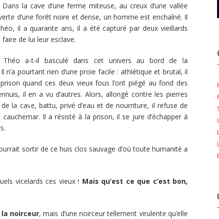
. Dans la cave d’une ferme miteuse, au creux d’une vallée
verte d’une forêt noire et dense, un homme est enchaîné. Il
Théo, il a quarante ans, il a été capturé par deux vieillards
 faire de lui leur esclave.
Théo a-t-il basculé dans cet univers au bord de la
 n’a pourtant rien d’une proie facile : athlétique et brutal, il
 prison quand ces deux vieux fous l’ont piégé au fond des
ennuis, il en a vu d’autres. Alors, allongé contre les pierres
 de la cave, battu, privé d’eau et de nourriture, il refuse de
e cauchemar. Il a résisté à la prison, il se jure d’échapper à
s.
ourrait sortir de ce huis clos sauvage d’où toute humanité a
els vicelards ces vieux !
Mais qu’est ce que c’est bon,
la noirceur
, mais d’une noirceur tellement virulente qu’elle