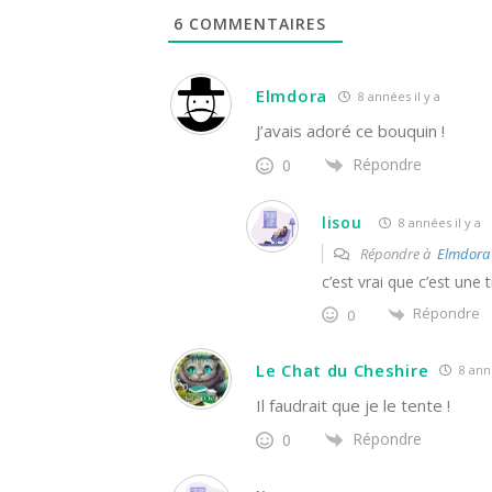
6
COMMENTAIRES
Elmdora
8 années il y a
J’avais adoré ce bouquin !
Répondre
0
lisou
8 années il y a
Répondre à
Elmdora
c’est vrai que c’est une 
Répondre
0
Le Chat du Cheshire
8 anné
Il faudrait que je le tente !
Répondre
0