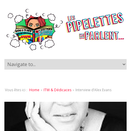
Vous êtes ici :
Home
›
ITW & Dédicaces
›
Interview d’Alex Evans