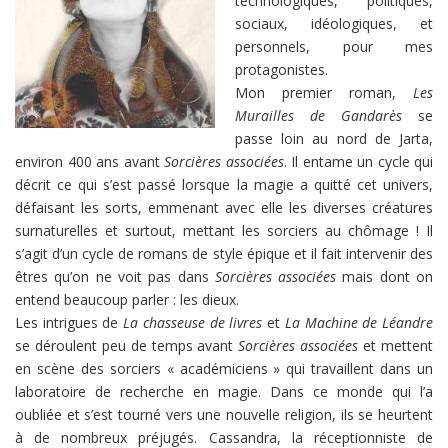
technologiques, politiques,
sociaux, idéologiques, et
personnels, pour mes
protagonistes.
Mon premier roman,
Les
Murailles de Gandarès
se
passe loin au nord de Jarta,
environ 400 ans avant
Sorcières associées
. Il entame un cycle qui
décrit ce qui s’est passé lorsque la magie a quitté cet univers,
défaisant les sorts, emmenant avec elle les diverses créatures
surnaturelles et surtout, mettant les sorciers au chômage ! Il
s’agit d’un cycle de romans de style épique et il fait intervenir des
êtres qu’on ne voit pas dans
Sorcières associées
mais dont on
entend beaucoup parler : les dieux.
Les intrigues de
La chasseuse de livres
et
La Machine de Léandre
se déroulent peu de temps avant
Sorcières associées
et mettent
en scène des sorciers « académiciens » qui travaillent dans un
laboratoire de recherche en magie. Dans ce monde qui l’a
oubliée et s’est tourné vers une nouvelle religion, ils se heurtent
à de nombreux préjugés. Cassandra, la réceptionniste de