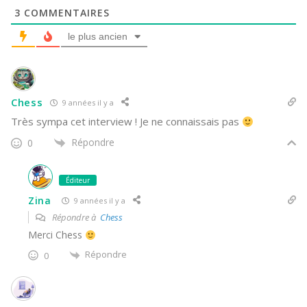
3
COMMENTAIRES
le plus ancien
Chess
9 années il y a
Très sympa cet interview ! Je ne connaissais pas
Répondre
0
Éditeur
Zina
9 années il y a
Répondre à
Chess
Merci Chess
Répondre
0