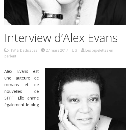
Interview d’Alex Evans
ITW & Dédicaces
27 mars 2017
3
Les pipelettes en
parlent
Alex Evans est
une auteure de
romans et de
nouvelles de
SFFF. Elle anime
également le blog