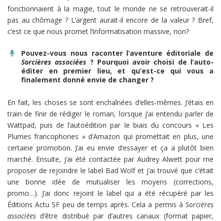
fonctionnaient à la magie, tout le monde ne se retrouverait-il
pas au chômage ? L’argent aurait-il encore de la valeur ? Bref,
c’est ce que nous promet l’informatisation massive, non?
Pouvez-vous nous raconter l’aventure éditoriale de
Sorcières associées
? Pourquoi avoir choisi de l’auto-
éditer en premier lieu, et qu’est-ce qui vous a
finalement donné envie de changer ?
En fait, les choses se sont enchaînées d’elles-mêmes. J’étais en
train de finir de rédiger le roman, lorsque j’ai entendu parler de
Wattpad, puis de l’autoédition par le biais du concours « Les
Plumes francophones » d’Amazon qui promettait en plus, une
certaine promotion. J’ai eu envie d’essayer et ça a plutôt bien
marché. Ensuite, j’ai été contactée par Audrey Alwett pour me
proposer de rejoindre le label Bad Wolf et j’ai trouvé que c’était
une bonne idée de mutualiser les moyens (corrections,
promo…). J’ai donc rejoint le label qui a été récupéré par les
Éditions Actu SF peu de temps après. Cela a permis à
Sorcières
associées
d’être distribué par d’autres canaux (format papier,