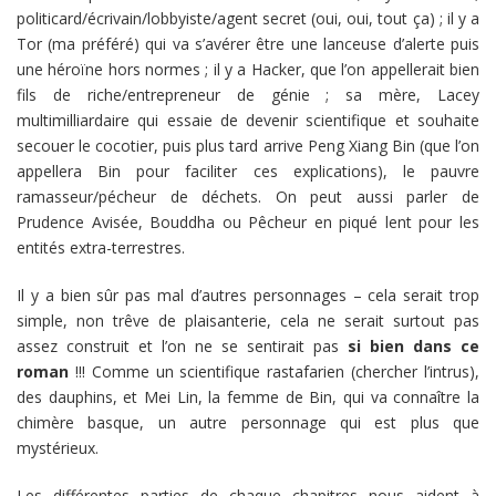
politicard/écrivain/lobbyiste/agent secret (oui, oui, tout ça) ; il y a
Tor (ma préféré) qui va s’avérer être une lanceuse d’alerte puis
une héroïne hors normes ; il y a Hacker, que l’on appellerait bien
fils de riche/entrepreneur de génie ; sa mère, Lacey
multimilliardaire qui essaie de devenir scientifique et souhaite
secouer le cocotier, puis plus tard arrive Peng Xiang Bin (que l’on
appellera Bin pour faciliter ces explications), le pauvre
ramasseur/pécheur de déchets. On peut aussi parler de
Prudence Avisée, Bouddha ou Pêcheur en piqué lent pour les
entités extra-terrestres.
Il y a bien sûr pas mal d’autres personnages – cela serait trop
simple, non trêve de plaisanterie, cela ne serait surtout pas
assez construit et l’on ne se sentirait pas
si bien dans ce
roman
!!! Comme un scientifique rastafarien (chercher l’intrus),
des dauphins, et Mei Lin, la femme de Bin, qui va connaître la
chimère basque, un autre personnage qui est plus que
mystérieux.
Les différentes parties de chaque chapitres nous aident à