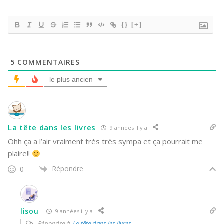
{}
[+]
5
COMMENTAIRES
le plus ancien
La tête dans les livres
9 années il y a
Ohh ça a l’air vraiment très très sympa et ça pourrait me
plaire!!
Répondre
0
lisou
9 années il y a
Répondre à
La tête dans les livres