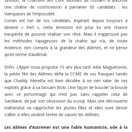
session, la Chambre des Cent Mondes de l’Essaim a autorisé
une chaîne de cosmovision à parrainer 50 candidats : les
Vainqueurs de l’Impossible.
Corian est l’un de ses candidats. Aspirant depuis toujours à
devenir « Perl », cette émission est pour lui une chance
inespérée de pouvoir réaliser son rêve. Mais il n’approuve pas
les méthodes tapageuses de la chaîne qui n’a, de toute
évidence, rien compris à la grandeur des Abîmes, et ne pense
qu’en terme d’audimat.
Enfin,
L’Appel
nous propulse 10 ans plus tard. Aëla Maguelonne,
la petite fée des Abîmes défie la CCME de ses frasques tandis
que Chaddy Meretta est bien décidée à ne rien rater de ses
exploits grâce à sa biocam Bicki. Une façon de boucler la boucle
avec ce personnage qui n’est pas sans rappeler celui de
Sandiane, de par son obsession du scoop. Mais une découverte
inattendue va rapprocher les jeunes filles et elles vont devoir
s’allier si elles veulent tenter de sauver les Abîmes.
Les Abîmes d’Autremer
est une fable humaniste, ode à la