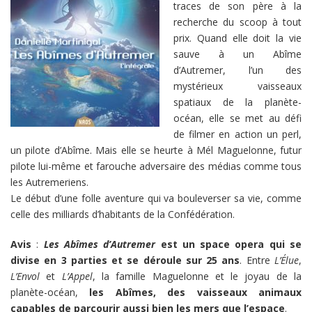
traces de son père à la
recherche du scoop à tout
prix. Quand elle doit la vie
sauve à un Abîme
d’Autremer, l’un des
mystérieux vaisseaux
spatiaux de la planète-
océan, elle se met au défi
de filmer en action un perl,
un pilote d’Abîme. Mais elle se heurte à Mél Maguelonne, futur
pilote lui-même et farouche adversaire des médias comme tous
les Autremeriens.
Le début d’une folle aventure qui va bouleverser sa vie, comme
celle des milliards d’habitants de la Confédération.
Avis
:
Les Abîmes d’Autremer
est un space opera qui se
divise en 3 parties et se déroule sur 25 ans
. Entre
L’Élue
,
L’Envol
et
L’Appel
, la famille Maguelonne et le joyau de la
planète-océan,
les Abîmes, des vaisseaux animaux
capables de parcourir aussi bien les mers que l’espace
.