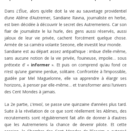
Dans
L’Élue
, alors qu’elle doit la vie au sauvetage providentiel
d’une Abîme d’Autremer, Sandiane Ravna, journaliste en herbe,
est bien décidée à découvrir le secret des Autremeriens. Car son
flair de journaliste le lui hurle, des gens aussi réservés, aussi
jaloux de leur vie privée, cachent forcément quelque chose.
Armée de sa caméra volante Seeone, elle investit leur monde.
Sandiane est au départ assez antipathique : imbue d’elle-même,
sans aucune notion de la vie privée, fouineuse, impolie… sous
prétexte d’ «
informer
». Et puis on comprend qu’au fond ce
n’est qu’une gamine perdue, solitaire. Confrontée à l’impossible,
guidée par Mel Maguelonne, elle va apprendre à élargir ses
horizons, à penser par elle-même… et transformer ainsi l’univers
des Cent Mondes à jamais.
La 2e partie,
L’envol
, se passe une quinzaine d’années plus tard.
Suite à la révélation de ce que sont réellement les Abîmes, des
recrutements sont régulièrement fait afin de donner à d’autres
que les Autremeriens la chance de devenir pilote. Et cette