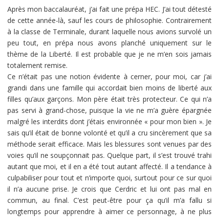
Après mon baccalauréat, j’ai fait une prépa HEC. J’ai tout détesté
de cette année-là, sauf les cours de philosophie. Contrairement
à la classe de Terminale, durant laquelle nous avions survolé un
peu tout, en prépa nous avons planché uniquement sur le
thème de la Liberté. Il est probable que je ne m’en sois jamais
totalement remise.
Ce n’était pas une notion évidente à cerner, pour moi, car j’ai
grandi dans une famille qui accordait bien moins de liberté aux
filles qu’aux garçons. Mon père était très protecteur. Ce qui n’a
pas servi à grand-chose, puisque la vie ne m’a guère épargnée
malgré les interdits dont j’étais environnée « pour mon bien ». Je
sais qu’il était de bonne volonté et qu’il a cru sincèrement que sa
méthode serait efficace. Mais les blessures sont venues par des
voies qu’il ne soupçonnait pas. Quelque part, il s’est trouvé trahi
autant que moi, et il en a été tout autant affecté. Il a tendance à
culpabiliser pour tout et n’importe quoi, surtout pour ce sur quoi
il n’a aucune prise. Je crois que Cerdric et lui ont pas mal en
commun, au final. C’est peut-être pour ça qu’il m’a fallu si
longtemps pour apprendre à aimer ce personnage, à ne plus