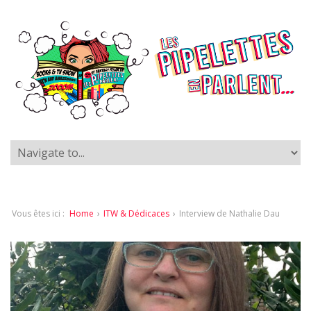
Vous êtes ici :
Home
›
ITW & Dédicaces
›
Interview de Nathalie Dau