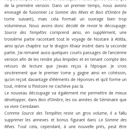
de la première version. Dans un premier temps, nous avions
envisagé de fusionner
La Somme des Rêves
et
Bois d’Ombre
(le
tome suivant), mais cela formait un ouvrage bien trop
volumineux. Nous avons donc décidé de revoir le découpage.
Source des Tempêtes
comprend ainsi, en supplément, une
troisième partie racontant tout le voyage de Nostare à Atilda,
ainsi qu’un chapitre sur le dragon Khaür inséré dans la seconde
partie. J’ai remanié aussi quelques courts passages de l’ancienne
version afin de les rendre plus limpides et en tenant compte des
retours de lecture que j’avais reçus à l’époque. Je crois
sincèrement que le premier tome y gagne ainsi en cohésion,
qu’on reçoit davantage d’éléments de réponses et qu’il forme un
tout, même si l’histoire ne s’achève pas là.
Le nouveau découpage va également me permettre de mieux
développer, dans
Bois d’Ombre
, les six années de Séminaire que
va vivre Ceredawn.
Comme
Source des Tempêtes
reste un gros volume, il a fallu
supprimer les annexes et bonus figurant dans
La Somme des
Rêves
. Tout cela, cependant, à une nouvelle près, peut être