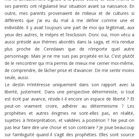
ses parents ont régularisé leur situation avant sa naissance. En
outre, mes parents provenaient de milieux et de cultures si
différents que j’ai eu du mal à me définir comme une et
indivisible. Il y avait toujours une part de moi qui légitimait, aux
yeux des autres, le mépris et l’exclusion. Donc oui, mon vécu a
aussi présidé aux thèmes abordés dans la saga, et m’a rendue
plus proche de Ceredawn que de n’importe quel autre
personnage. Mais je ne me suis pas projetée en lui. C’est plutôt
de le rencontrer qui m’a permis de mieux me cerner moi-même,
de comprendre, de lâcher prise et d’avancer. De me sentir moins
seule, aussi.
Le destin m’intéresse uniquement dans son rapport avec la
liberté, justement. Dans une perspective déterministe, si tout
est écrit par avance, réside-t-il encore un espace de liberté ? Et
peut-on vraiment croire, adhérer au déterminisme ? Les
prophéties et autres énigmes ne sont-elles pas, en réalité,
sujettes à l’interprétation, et validées a postériori ? Ne peut-on
pas leur faire dire une chose et son contraire ? Je joue beaucoup
sur l’ambiguïté quand il s’agit des prophéties. Elles sont source