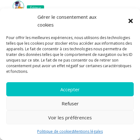
Éditeur
Gérer le consentement aux
Zina
10 années il y a
cookies
Répondre à
Mariejuliet
Contente qu’elle t’ai plu ! Merci de ton petit mot
Pour offrir les meilleures expériences, nous utilisons des technologies
Répondre
0
telles que les cookies pour stocker et/ou accéder aux informations des
appareils. Le fait de consentir à ces technologies nous permettra de
traiter des données telles que le comportement de navigation ou les ID
uniques sur ce site. Le fait de ne pas consentir ou de retirer son
consentement peut avoir un effet négatif sur certaines caractéristiques
Source des Tempêtes – Nathalie Dau | Les
et fonctions.
Lectures de Xapur
10 années il y a
[…] Bonus : interview de l’autrice chez Les Pipelettes en
Accepter
Parlent […]
Refuser
Répondre
0
Voir les préférences
5
Politique de cookies
Mentions légales
Le Livre de l’Énigme, tome 1: Source des Tempêtes,
de Nathalie Dau | Les étagères de Pitiponks