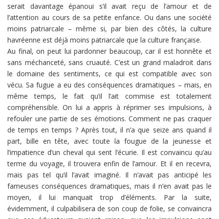
serait davantage épanoui s’il avait reçu de l’amour et de
l’attention au cours de sa petite enfance. Ou dans une société
moins patriarcale – même si, par bien des côtés, la culture
havréenne est déjà moins patriarcale que la culture française.
Au final, on peut lui pardonner beaucoup, car il est honnête et
sans méchanceté, sans cruauté. C’est un grand maladroit dans
le domaine des sentiments, ce qui est compatible avec son
vécu. Sa fugue a eu des conséquences dramatiques – mais, en
même temps, le fait qu’il l’ait commise est totalement
compréhensible. On lui a appris à réprimer ses impulsions, à
refouler une partie de ses émotions. Comment ne pas craquer
de temps en temps ? Après tout, il n’a que seize ans quand il
part, bille en tête, avec toute la fougue de la jeunesse et
l’impatience d’un cheval qui sent l’écurie. Il est convaincu qu’au
terme du voyage, il trouvera enfin de l’amour. Et il en recevra,
mais pas tel qu’il l’avait imaginé. Il n’avait pas anticipé les
fameuses conséquences dramatiques, mais il n’en avait pas le
moyen, il lui manquait trop d’éléments. Par la suite,
évidemment, il culpabilisera de son coup de folie, se convaincra