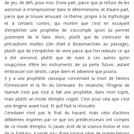
de jeu, de défi, pour moi. D’une part, parce que je refuse de les
autoriser à m’emprisonner dans le déterminisme, et d’autre part,
parce que je trouve amusant ce thème, propre à la mythologie
et à certains contes, qui montre que c’est en essayant
d’empêcher une prophétie de s’accomplir qu’on lui permet
justement de le faire. Alors, plutôt que de s’entourer de
précautions inutiles (clin d’œil à Beaumarchais au passage),
plutôt que de s’empêcher de vivre parce que l’on redoute ce qui
a été annoncé, plutôt que de nuire à ces autres qu’on
soupçonne d’être les instruments de sa perte future, autant
embrasser son destin, carpe diem et advienne que pourra.
Il y a une prophétie classique concernant la mort de Ninnos
l’Omniscient et la fin du Séminaire. En revanche, l’Énigme de
Namuh n’est pas tout à fait une prophétie, dans mon esprit,
mais plutôt un mode d’emploi crypté. C’est pour cela que c’est
une énigme avant tout. Et qu’il faut la résoudre.
Ceredawn n’est pas le fruit du hasard, mais celui d’actions
délibérées inspirées par ce que ses prédécesseurs ont compris
de ce mode d’emploi. Si j’avais écrit de la science-fiction et non
de la Fantasy, il serait issu d’une longue série de manipulations