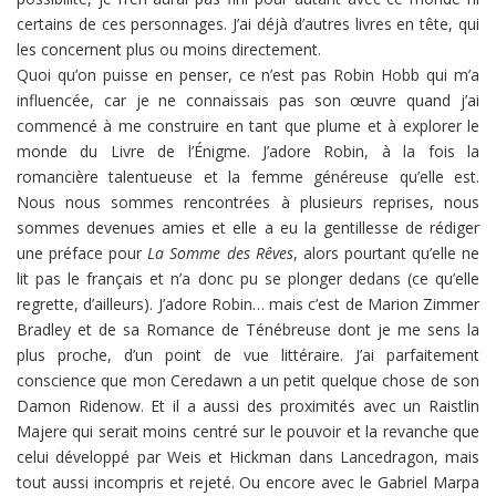
certains de ces personnages. J’ai déjà d’autres livres en tête, qui
les concernent plus ou moins directement.
Quoi qu’on puisse en penser, ce n’est pas Robin Hobb qui m’a
influencée, car je ne connaissais pas son œuvre quand j’ai
commencé à me construire en tant que plume et à explorer le
monde du Livre de l’Énigme. J’adore Robin, à la fois la
romancière talentueuse et la femme généreuse qu’elle est.
Nous nous sommes rencontrées à plusieurs reprises, nous
sommes devenues amies et elle a eu la gentillesse de rédiger
une préface pour
La Somme des Rêves
, alors pourtant qu’elle ne
lit pas le français et n’a donc pu se plonger dedans (ce qu’elle
regrette, d’ailleurs). J’adore Robin… mais c’est de Marion Zimmer
Bradley et de sa Romance de Ténébreuse dont je me sens la
plus proche, d’un point de vue littéraire. J’ai parfaitement
conscience que mon Ceredawn a un petit quelque chose de son
Damon Ridenow. Et il a aussi des proximités avec un Raistlin
Majere qui serait moins centré sur le pouvoir et la revanche que
celui développé par Weis et Hickman dans Lancedragon, mais
tout aussi incompris et rejeté. Ou encore avec le Gabriel Marpa