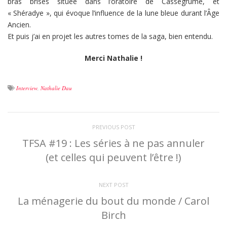
bras brisés située dans l’oratoire de Cassegrume, et
« Shéradye », qui évoque l’influence de la lune bleue durant l’Âge
Ancien.
Et puis j’ai en projet les autres tomes de la saga, bien entendu.
Merci Nathalie !
Interview
,
Nathalie Dau
PREVIOUS POST
TFSA #19 : Les séries à ne pas annuler
(et celles qui peuvent l’être !)
NEXT POST
La ménagerie du bout du monde / Carol
Birch