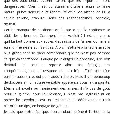
que ses éducateurs avaient raison, que les impulsions sont
dangereuses. Mais il est constamment tiraillé entre sa vraie
nature, plutôt sensuelle et tendre, et ce qu’on attend de lui, à
savoir solidité, stabilité, sens des responsabilités, contrôle,
rigueur…
Cerdric manque de confiance en lui parce que la confiance se
bâtit dès le berceau. Comment lui en vouloir ? Il est convaincu
qu’il lui faut donner aux autres des raisons de l’aimer. Comme si
être lui-même ne suffisait pas. Alors il s’attelle à la tâche avec le
plus grand sérieux, sans comprendre que ce n’est pas comme
ça que ça fonctionne. Éduqué pour diriger un domaine, il se voit
dépouillé de tout et reporte alors son énergie, ses
compétences, sur la personne de son frère. D’où son côté
parfois autoritaire, qui peut aussi rebuter. Mais il y a beaucoup
de douceur en lui, et une véritable appétence pour la tranquillité.
Même s’il excelle au maniement des armes, il n’a pas de goût
pour la guerre, pour la violence, il n’est pas agressif ni en
recherche d’exploit. C’est un protecteur, un défenseur. Un tank
plutôt qu’un dps, en langage de gamer.
Je sais que notre époque, notre culture prônent l’action et la