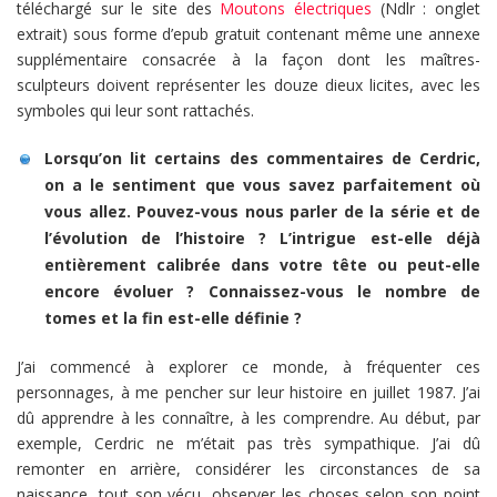
téléchargé sur le site des
Moutons électriques
(Ndlr : onglet
extrait) sous forme d’epub gratuit contenant même une annexe
supplémentaire consacrée à la façon dont les maîtres-
sculpteurs doivent représenter les douze dieux licites, avec les
symboles qui leur sont rattachés.
Lorsqu’on lit certains des commentaires de Cerdric,
on a le sentiment que vous savez parfaitement où
vous allez. Pouvez-vous nous parler de la série et de
l’évolution de l’histoire ? L’intrigue est-elle déjà
entièrement calibrée dans votre tête ou peut-elle
encore évoluer ? Connaissez-vous le nombre de
tomes et la fin est-elle définie ?
J’ai commencé à explorer ce monde, à fréquenter ces
personnages, à me pencher sur leur histoire en juillet 1987. J’ai
dû apprendre à les connaître, à les comprendre. Au début, par
exemple, Cerdric ne m’était pas très sympathique. J’ai dû
remonter en arrière, considérer les circonstances de sa
naissance, tout son vécu, observer les choses selon son point