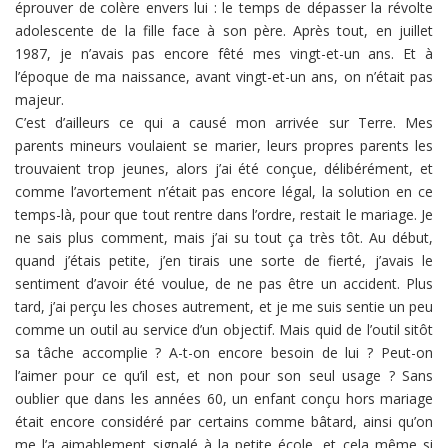
éprouver de colère envers lui : le temps de dépasser la révolte
adolescente de la fille face à son père. Après tout, en juillet
1987, je n’avais pas encore fêté mes vingt-et-un ans. Et à
l’époque de ma naissance, avant vingt-et-un ans, on n’était pas
majeur.
C’est d’ailleurs ce qui a causé mon arrivée sur Terre. Mes
parents mineurs voulaient se marier, leurs propres parents les
trouvaient trop jeunes, alors j’ai été conçue, délibérément, et
comme l’avortement n’était pas encore légal, la solution en ce
temps-là, pour que tout rentre dans l’ordre, restait le mariage. Je
ne sais plus comment, mais j’ai su tout ça très tôt. Au début,
quand j’étais petite, j’en tirais une sorte de fierté, j’avais le
sentiment d’avoir été voulue, de ne pas être un accident. Plus
tard, j’ai perçu les choses autrement, et je me suis sentie un peu
comme un outil au service d’un objectif. Mais quid de l’outil sitôt
sa tâche accomplie ? A-t-on encore besoin de lui ? Peut-on
l’aimer pour ce qu’il est, et non pour son seul usage ? Sans
oublier que dans les années 60, un enfant conçu hors mariage
était encore considéré par certains comme bâtard, ainsi qu’on
me l’a aimablement signalé à la petite école, et cela même si