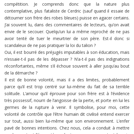
compétition. Je comprends donc que la nature plus
contemplative, plus fataliste de Cerdric (sauf quand il essaie de
détourner son frère des robes bleues) puisse en agacer certains.
J’ai souvent lu, dans des commentaires de lecteurs, qu’on avait
envie de le secouer. Quelqu’un lui a même reproché de ne pas
avoir tenté de tuer le meurtrier de son père. Est-il donc si
scandaleux de ne pas pratiquer la loi du talion ?
Oui, il est bourré des préjugés imputables à son éducation, mais
n’essaie-t-il pas de les dépasser ? N’a-t-il pas des indignations
réconfortantes, même s’il échoue souvent à aller jusqu’au bout
de la démarche ?
Il est de bonne volonté, mais il a des limites, probablement
parce qu’il est trop centré sur lui-même du fait de sa terrible
solitude. L’amour qu’il éprouve pour son frère est à l’évidence
très possessif, nourri de l’angoisse de la perte, et porte en lui les
germes de la rupture à venir. Il symbolise, pour moi, cette
volonté de contrôle que l’être humain dit civilisé entend exercer
sur tout, aussi bien lui-même que son environnement. L’enfer
pavé de bonnes intentions. Chez nous, cela a conduit à mettre