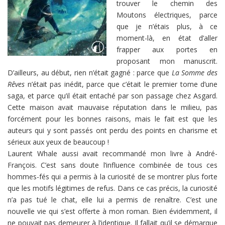
trouver le chemin des
Moutons électriques, parce
que je n’étais plus, à ce
moment-là, en état d’aller
frapper aux portes en
proposant mon manuscrit.
D’ailleurs, au début, rien n’était gagné : parce que
La Somme des
Rêves
n’était pas inédit, parce que c’était le premier tome d’une
saga, et parce qu’il était entaché par son passage chez Asgard.
Cette maison avait mauvaise réputation dans le milieu, pas
forcément pour les bonnes raisons, mais le fait est que les
auteurs qui y sont passés ont perdu des points en charisme et
sérieux aux yeux de beaucoup !
Laurent Whale aussi avait recommandé mon livre à André-
François. C’est sans doute l’influence combinée de tous ces
hommes-fés qui a permis à la curiosité de se montrer plus forte
que les motifs légitimes de refus. Dans ce cas précis, la curiosité
n’a pas tué le chat, elle lui a permis de renaître. C’est une
nouvelle vie qui s’est offerte à mon roman. Bien évidemment, il
ne pouvait pas demeurer à l’identique. Il fallait qu’il se démarque