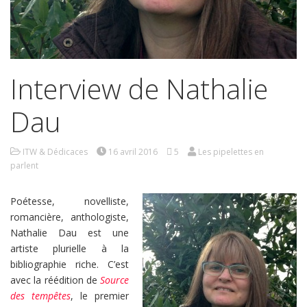
Interview de Nathalie
Dau
ITW & Dédicaces
16 avril 2016
5
Les pipelettes en
parlent
Poétesse, novelliste,
romancière, anthologiste,
Nathalie Dau est une
artiste plurielle à la
bibliographie riche. C’est
avec la réédition de
Source
des tempêtes
, le premier