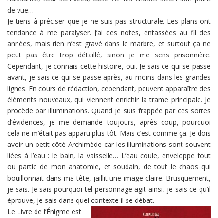
de vue…
Je tiens à préciser que je ne suis pas structurale. Les plans ont
tendance à me paralyser. J’ai des notes, entassées au fil des
années, mais rien n’est gravé dans le marbre, et surtout ça ne
peut pas être trop détaillé, sinon je me sens prisonnière.
Cependant, je connais cette histoire, oui. Je sais ce qui se passe
avant, je sais ce qui se passe après, au moins dans les grandes
lignes. En cours de rédaction, cependant, peuvent apparaître des
éléments nouveaux, qui viennent enrichir la trame principale. Je
procède par illuminations. Quand je suis frappée par ces sortes
d’évidences, je me demande toujours, après coup, pourquoi
cela ne m’était pas apparu plus tôt. Mais c’est comme ça. Je dois
avoir un petit côté Archimède car les illuminations sont souvent
liées à l’eau : le bain, la vaisselle… L’eau coule, enveloppe tout
ou partie de mon anatomie, et soudain, de tout le chaos qui
bouillonnait dans ma tête, jaillit une image claire. Brusquement,
je sais. Je sais pourquoi tel personnage agit ainsi, je sais ce qu’il
éprouve, je sais dans quel contexte il se débat.
Le Livre de l’Énigme est