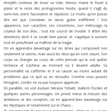
Arvrylith continue de tisser sa toile, Ninnos manie le fouet à
plaisir et le reste des protagonistes hésite, quand il s’agit du
semi-rive, entre fascination et répulsion. Le moins qu’on puisse
dire est que Ceredawn ne laisse guère indifférent ! Son
apparence, son caractère, ses convictions, son métissage, la
couleur de son drac… tout est source de trouble. Il attire des
attentions dont il se serait bien passé, et s’applique à survivre
tout en peaufinant sa maîtrise de la magie.
On en apprendra davantage sur les âmes qui composent non
seulement la sienne, mais aussi les deux qui en sont sœurs. Son
corps va changer au cours de cette période qui le voit quitter
l’enfance et s’achève au moment où il devient adulte. Sa
personnalité va s’affirmer et il va causer au moins autant de
problèmes que ce qu’il va en résoudre. Comme vous pouvez
l’imaginer, Cerdric ne va pas toujours apprécier.
En parallèle, on voit évoluer Nérasia Tirbald, Vuillerm Éorden et
quelques autres personnages. On prend mieux la mesure des
ambitions et des complots, on en apprend bien davantage sur
les Mystiques et notamment sur le Chaos…
Et apparaissent de nouveaux personnages, dont un qui jouera