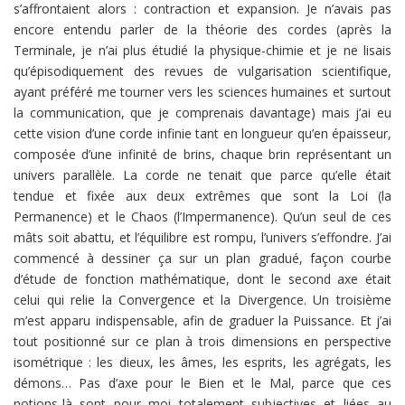
s’affrontaient alors : contraction et expansion. Je n’avais pas
encore entendu parler de la théorie des cordes (après la
Terminale, je n’ai plus étudié la physique-chimie et je ne lisais
qu’épisodiquement des revues de vulgarisation scientifique,
ayant préféré me tourner vers les sciences humaines et surtout
la communication, que je comprenais davantage) mais j’ai eu
cette vision d’une corde infinie tant en longueur qu’en épaisseur,
composée d’une infinité de brins, chaque brin représentant un
univers parallèle. La corde ne tenait que parce qu’elle était
tendue et fixée aux deux extrêmes que sont la Loi (la
Permanence) et le Chaos (l’Impermanence). Qu’un seul de ces
mâts soit abattu, et l’équilibre est rompu, l’univers s’effondre. J’ai
commencé à dessiner ça sur un plan gradué, façon courbe
d’étude de fonction mathématique, dont le second axe était
celui qui relie la Convergence et la Divergence. Un troisième
m’est apparu indispensable, afin de graduer la Puissance. Et j’ai
tout positionné sur ce plan à trois dimensions en perspective
isométrique : les dieux, les âmes, les esprits, les agrégats, les
démons… Pas d’axe pour le Bien et le Mal, parce que ces
notions-là sont pour moi totalement subjectives et liées au