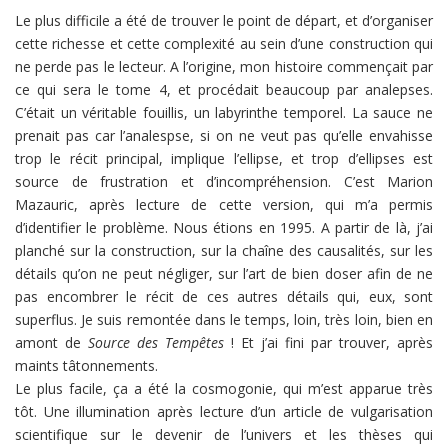
Le plus difficile a été de trouver le point de départ, et d’organiser
cette richesse et cette complexité au sein d’une construction qui
ne perde pas le lecteur. A l’origine, mon histoire commençait par
ce qui sera le tome 4, et procédait beaucoup par analepses.
C’était un véritable fouillis, un labyrinthe temporel. La sauce ne
prenait pas car l’analespse, si on ne veut pas qu’elle envahisse
trop le récit principal, implique l’ellipse, et trop d’ellipses est
source de frustration et d’incompréhension. C’est Marion
Mazauric, après lecture de cette version, qui m’a permis
d’identifier le problème. Nous étions en 1995. A partir de là, j’ai
planché sur la construction, sur la chaîne des causalités, sur les
détails qu’on ne peut négliger, sur l’art de bien doser afin de ne
pas encombrer le récit de ces autres détails qui, eux, sont
superflus. Je suis remontée dans le temps, loin, très loin, bien en
amont de
Source des Tempêtes
! Et j’ai fini par trouver, après
maints tâtonnements.
Le plus facile, ça a été la cosmogonie, qui m’est apparue très
tôt. Une illumination après lecture d’un article de vulgarisation
scientifique sur le devenir de l’univers et les thèses qui