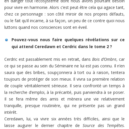
en danger tout l’écosystème dont nous avons pourtant besoin
pour vivre en harmonie. Alors c’est peut-être cela qui agace tant,
chez ce personnage : son côté miroir de nos propres défauts,
ou le fait qu’il incarne, à sa façon, un peu de ce contre quoi nous
luttons quand nos consciences sont en éveil.
Pouvez-vous nous faire quelques révélations sur ce
qui attend Ceredawn et Cerdric dans le tome 2 ?
Cerdric est passablement mis en retrait, dans
Bois d’Ombre
, car
ce qui se passe au sein du Séminaire ne lui est pas connu. Il n’en
saura que des bribes, soupçonnera à tort ou à raison, tentera
toujours de protéger de son mieux. Il vivra sa première relation
de couple véritablement sérieuse. Il sera confronté un temps à
la recherche d’emploi, à la précarité, puis parviendra à se poser.
Il se fera même des amis et mènera une vie relativement
tranquille, presque routinière, qui ne présente pas un grand
intérêt.
Ceredawn, lui, va vivre six années très difficiles, ainsi que le
laisse augurer le dernier chapitre de
Source des Tempêtes
.