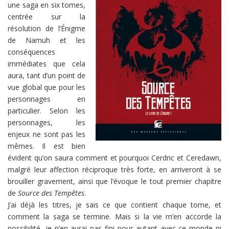
une saga en six tomes,
centrée sur la
résolution de l’Énigme
de Namuh et les
conséquences
immédiates que cela
aura, tant d’un point de
vue global que pour les
personnages en
particulier. Selon les
personnages, les
enjeux ne sont pas les
mêmes. Il est bien
évident qu’on saura comment et pourquoi Cerdric et Ceredawn,
malgré leur affection réciproque très forte, en arriveront à se
brouiller gravement, ainsi que l’évoque le tout premier chapitre
de
Source des Tempêtes
.
J’ai déjà les titres, je sais ce que contient chaque tome, et
comment la saga se termine. Mais si la vie m’en accorde la
possibilité, je n’en aurai pas fini pour autant avec ce monde ni