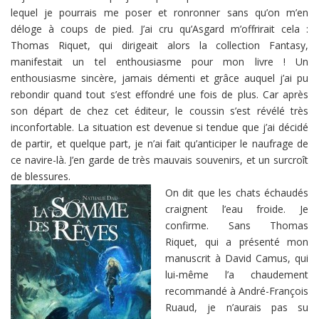
lequel je pourrais me poser et ronronner sans qu’on m’en
déloge à coups de pied. J’ai cru qu’Asgard m’offrirait cela :
Thomas Riquet, qui dirigeait alors la collection Fantasy,
manifestait un tel enthousiasme pour mon livre ! Un
enthousiasme sincère, jamais démenti et grâce auquel j’ai pu
rebondir quand tout s’est effondré une fois de plus. Car après
son départ de chez cet éditeur, le coussin s’est révélé très
inconfortable. La situation est devenue si tendue que j’ai décidé
de partir, et quelque part, je n’ai fait qu’anticiper le naufrage de
ce navire-là. J’en garde de très mauvais souvenirs, et un surcroît
de blessures.
On dit que les chats échaudés
craignent l’eau froide. Je
confirme. Sans Thomas
Riquet, qui a présenté mon
manuscrit à David Camus, qui
lui-même l’a chaudement
recommandé à André-François
Ruaud, je n’aurais pas su