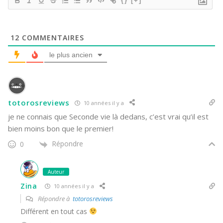
{}
[+]
12
COMMENTAIRES
le plus ancien
totorosreviews
10 années il y a
je ne connais que Seconde vie là dedans, c’est vrai qu’il est
bien moins bon que le premier!
Répondre
0
Auteur
Zina
10 années il y a
Répondre à
totorosreviews
Différent en tout cas