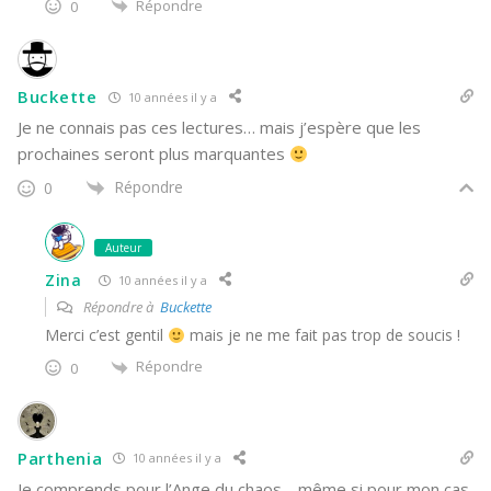
Répondre
0
Buckette
10 années il y a
Je ne connais pas ces lectures… mais j’espère que les
prochaines seront plus marquantes
Répondre
0
Auteur
Zina
10 années il y a
Répondre à
Buckette
Merci c’est gentil
mais je ne me fait pas trop de soucis !
Répondre
0
Parthenia
10 années il y a
Je comprends pour l’Ange du chaos… même si pour mon cas