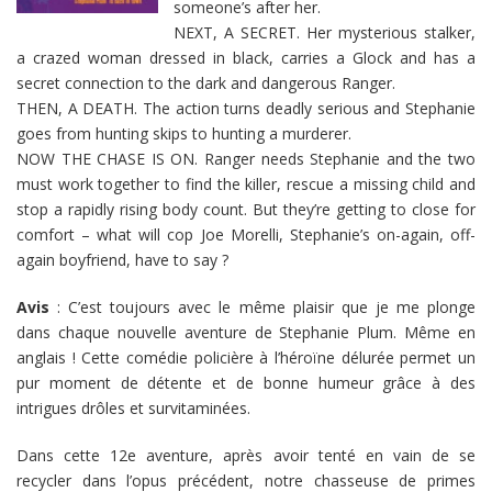
someone’s after her.
NEXT, A SECRET. Her mysterious stalker,
a crazed woman dressed in black, carries a Glock and has a
secret connection to the dark and dangerous Ranger.
THEN, A DEATH. The action turns deadly serious and Stephanie
goes from hunting skips to hunting a murderer.
NOW THE CHASE IS ON. Ranger needs Stephanie and the two
must work together to find the killer, rescue a missing child and
stop a rapidly rising body count. But they’re getting to close for
comfort – what will cop Joe Morelli, Stephanie’s on-again, off-
again boyfriend, have to say ?
Avis
: C’est toujours avec le même plaisir que je me plonge
dans chaque nouvelle aventure de Stephanie Plum. Même en
anglais ! Cette comédie policière à l’héroïne délurée permet un
pur moment de détente et de bonne humeur grâce à des
intrigues drôles et survitaminées.
Dans cette 12e aventure, après avoir tenté en vain de se
recycler dans l’opus précédent, notre chasseuse de primes