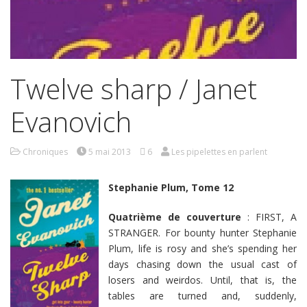
Twelve sharp / Janet
Evanovich
Chroniques
5 mai 2013
6
Les pipelettes en parlent
Stephanie Plum, Tome 12
Quatrième de couverture
: FIRST, A
STRANGER. For bounty hunter Stephanie
Plum, life is rosy and she’s spending her
days chasing down the usual cast of
losers and weirdos. Until, that is, the
tables are turned and, suddenly,