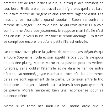
préférée est de retour dans la rue, à la traque des criminels de
tout bord. Et elle a bien du travail car il n’y a plus qu’elle et Lula,
pour faire rentrer de l’argent et ainsi remettre l’agence à flot. Les
missions se multiplient quand soudain, Steph rencontre la
femme de Ranger : une folle furieuse qui croit qu’elle lui a volé
son homme. Alors que justement, le supposé mari infidèle n’est
pas en ville. Je vous laisse imaginer le remue-ménage ! L’histoire
se complique encore lorsqu’une petite fille est enlevée.
On retrouve avec plaisir la galerie de personnages déjantés qui
entoure Stéphanie : Lula et son appétit féroce pour la vie (pour
ne pas dire plus !), Mamie Mazur et sa passion pour les veillées
funèbres, sans oublier l’éternelle épine dans le flan de notre
héroïne, j’ai nommé, Joyce Barnhardt ! Bien sûr, les 2 hommes
de sa vie sont également de la partie. La tension entre le trio
Stéphanie – Ranger – Morelli est d’ailleurs à son paroxysme. Et
ce pauvre Morelli mériterait bien une récompense pour sa
patience infinie !
Même si ce tome m’a paru un peu moins drôle que le