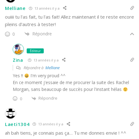
Melliane
13 années il y a
ouiiii tu l'as fait, tu l'as fait! Allez maintenant il te reste encore
pleins d'autres à tester!
Répondre
0
Éditeur
Zina
13 années il y a
Répondre à
Melliane
Yes !!
I'm very proud ^^
En ce moment j'essaie de me procurer la suite des Rachel
Morgan, sans beaucoup de succès pour l'instant hélas
Répondre
0
Laeti1304
13 années il y a
ah bah tiens, je connais pas ça… Tu me donnes envie ! ^^