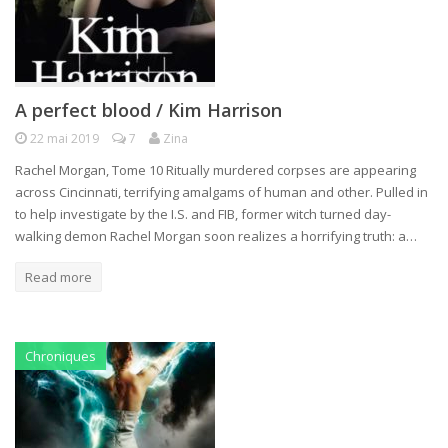
A perfect blood / Kim Harrison
22 mai 2019
7
Zina
Rachel Morgan, Tome 10 Ritually murdered corpses are appearing
across Cincinnati, terrifying amalgams of human and other. Pulled in
to help investigate by the I.S. and FIB, former witch turned day-
walking demon Rachel Morgan soon realizes a horrifying truth: a…
Read more
Chroniques