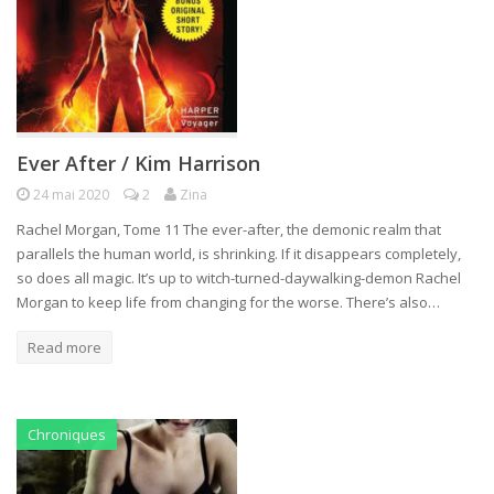
Ever After / Kim Harrison
24 mai 2020
2
Zina
Rachel Morgan, Tome 11 The ever-after, the demonic realm that
parallels the human world, is shrinking. If it disappears completely,
so does all magic. It’s up to witch-turned-daywalking-demon Rachel
Morgan to keep life from changing for the worse. There’s also…
Read more
Chroniques