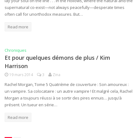
lay your soul on the line . . . In the Hollows, where the natural and the
supernatural co-exist—not always peacefully—desperate times
often call for unorthodox measures. But…
Read more
Chroniques
Et pour quelques démons de plus / Kim
Harrison
19 mars 2014
3
Zina
Rachel Morgan, Tome 5 Quatrième de couverture : Son amoureux :
un vampire. Sa colocataire : un autre vampire ! Et malgré cela, Rachel
Morgan a toujours réussi à se sortir des pires ennuis… jusqu’à
présent. Un tueur en série…
Read more