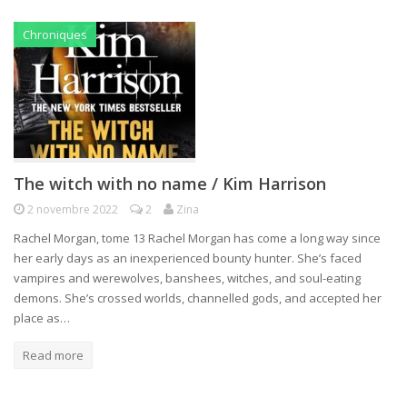
Chroniques
The witch with no name / Kim Harrison
2 novembre 2022
2
Zina
Rachel Morgan, tome 13 Rachel Morgan has come a long way since
her early days as an inexperienced bounty hunter. She’s faced
vampires and werewolves, banshees, witches, and soul-eating
demons. She’s crossed worlds, channelled gods, and accepted her
place as…
Read more