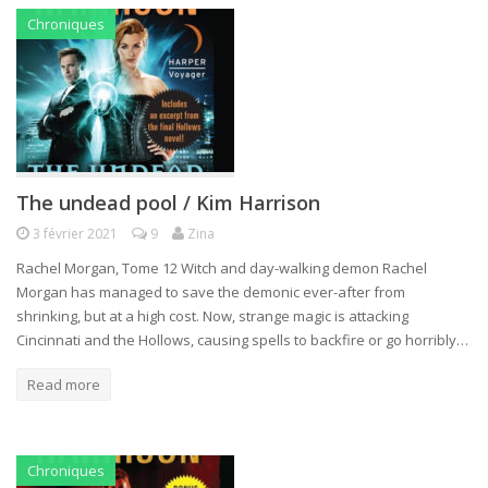
Chroniques
The undead pool / Kim Harrison
3 février 2021
9
Zina
Rachel Morgan, Tome 12 Witch and day-walking demon Rachel
Morgan has managed to save the demonic ever-after from
shrinking, but at a high cost. Now, strange magic is attacking
Cincinnati and the Hollows, causing spells to backfire or go horribly…
Read more
Chroniques