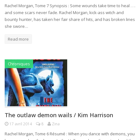
Rachel Morgan, Tome 7 Synopsis : Some wounds take time to heal . . .
and some scars never fade. Rachel Morgan, kick-ass witch and
bounty hunter, has taken her fair share of hits, and has broken lines
she swore…
Read more
Chroniques
The outlaw demon wails / Kim Harrison
17 avril 2014
8
Zina
Rachel Morgan, Tome 6 Résumé : When you dance with demons, you