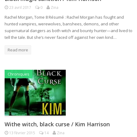
23 avril 2017
0
Zina
Rachel Morgan, Tome 8 Résumé : Rachel Morgan has fought and
hunted vampires, werewolves, banshees, demons, and other
supernatural dangers as both witch and bounty hunter—and lived to
tell the tale. But she’s never faced off against her own kind…
Read more
Chroniques
Withe witch, black curse / Kim Harrison
13 février 2015
14
Zina