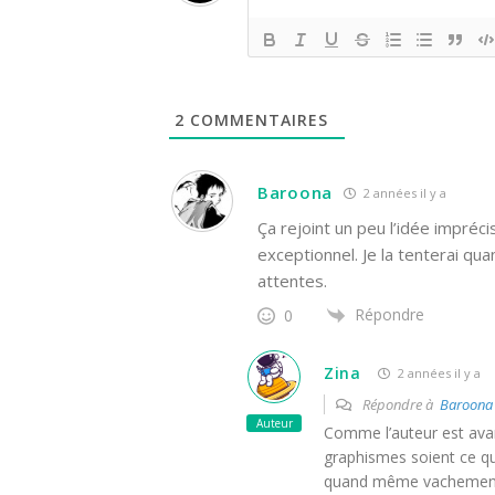
2
COMMENTAIRES
Baroona
2 années il y a
Ça rejoint un peu l’idée imprécis
exceptionnel. Je la tenterai q
attentes.
Répondre
0
Zina
2 années il y a
Répondre à
Baroona
Auteur
Comme l’auteur est avant
graphismes soient ce qu’
quand même vachement