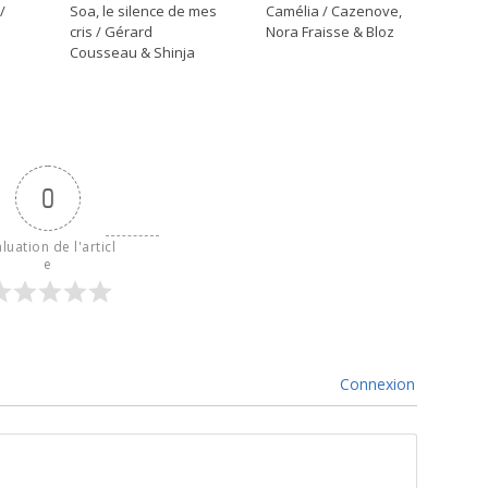
/
Soa, le silence de mes
Camélia / Cazenove,
cris / Gérard
Nora Fraisse & Bloz
Cousseau & Shinja
0
luation de l'articl
e
Connexion