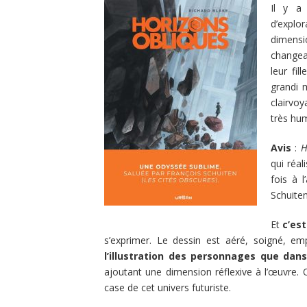
Il y a
d’expl
dimensi
changea
leur fi
grandi 
clairvo
très hum
Avis
:
H
qui réal
fois à l
Schuite
Et
c’es
s’exprimer. Le dessin est aéré, soigné, em
l’illustration des personnages que dan
ajoutant une dimension réflexive à l’œuvre.
case de cet univers futuriste.