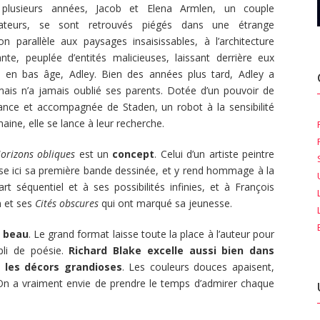
 plusieurs années, Jacob et Elena Armlen, un couple
orateurs, se sont retrouvés piégés dans une étrange
on parallèle aux paysages insaisissables, à l’architecture
nte, peuplée d’entités malicieuses, laissant derrière eux
lle en bas âge, Adley. Bien des années plus tard, Adley a
mais n’a jamais oublié ses parents. Dotée d’un pouvoir de
yance et accompagnée de Staden, un robot à la sensibilité
aine, elle se lance à leur recherche.
orizons obliques
est un
concept
. Celui d’un artiste peintre
ise ici sa première bande dessinée, et y rend hommage à la
’art séquentiel et à ses possibilités infinies, et à François
n et ses
Cités obscures
qui ont marqué sa jeunesse.
t beau
. Le grand format laisse toute la place à l’auteur pour
pli de poésie.
Richard Blake excelle aussi bien dans
s les décors grandioses
. Les couleurs douces apaisent,
 On a vraiment envie de prendre le temps d’admirer chaque