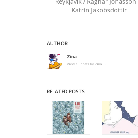
Reykjavik / Ragnar Jonasson 
Katrin Jakobsdottir
AUTHOR
Zina
View all posts by Zina
→
RELATED POSTS