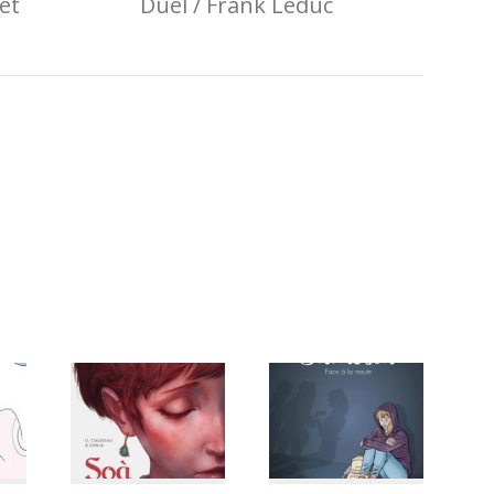
et
Duel / Frank Leduc