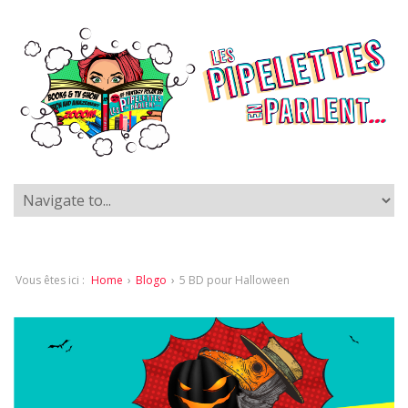
Vous êtes ici :
Home
›
Blogo
›
5 BD pour Halloween