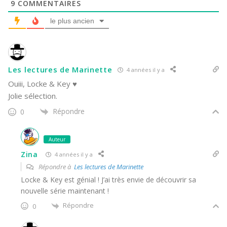
9
COMMENTAIRES
le plus ancien
Les lectures de Marinette
4 années il y a
Ouiii, Locke & Key ♥️
Jolie sélection.
Répondre
0
Auteur
Zina
4 années il y a
Répondre à
Les lectures de Marinette
Locke & Key est génial ! J’ai très envie de découvrir sa
nouvelle série maintenant !
Répondre
0