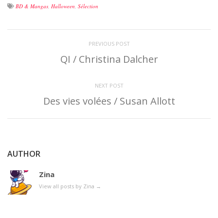
BD & Mangas
,
Halloween
,
Sélection
PREVIOUS POST
QI / Christina Dalcher
NEXT POST
Des vies volées / Susan Allott
AUTHOR
Zina
View all posts by Zina
→