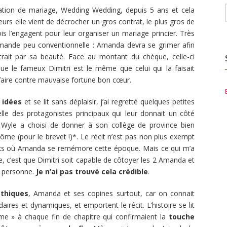
ation de mariage, Wedding Wedding, depuis 5 ans et cela
urs elle vient de décrocher un gros contrat, le plus gros de
is l’engagent pour leur organiser un mariage princier. Très
emande peu conventionnelle : Amanda devra se grimer afin
trait par sa beauté. Face au montant du chèque, celle-ci
que le fameux Dimitri est le même que celui qui la faisait
faire contre mauvaise fortune bon cœur.
 idées
et se lit sans déplaisir, j’ai regretté quelques petites
lle des protagonistes principaux qui leur donnait un côté
 Wyle a choisi de donner à son collège de province bien
ôme (pour le brevet !)*. Le récit n’est pas non plus exempt
cks où Amanda se remémore cette époque. Mais ce qui m’a
e, c’est que Dimitri soit capable de côtoyer les 2 Amanda et
me personne.
Je n’ai pas trouvé cela crédible
.
thiques
, Amanda et ses copines surtout, car on connait
daires et dynamiques, et emportent le récit. L’histoire se lit
ême » à chaque fin de chapitre qui confirmaient la
touche