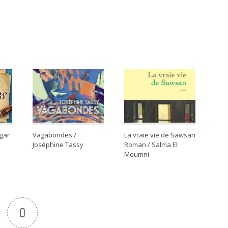
dgar
Vagabondes /
La vraie vie de Sawsan
Joséphine Tassy
Roman / Salma El
Moumni
0