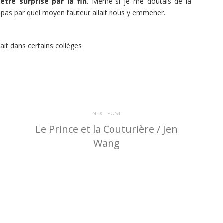
être surprise par la fin
. Même si je me doutais de la
is pas par quel moyen l’auteur allait nous y emmener.
it dans certains collèges
NEXT POST
Le Prince et la Couturière / Jen
Wang