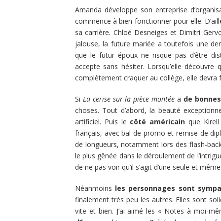
Amanda développe son entreprise d’organis
commence à bien fonctionner pour elle. D’aille
sa carrière. Chloé Desneiges et Dimitri Gervo
jalouse, la future mariée a toutefois une d
que le futur époux ne risque pas d’être dis
accepte sans hésiter. Lorsqu’elle découvre 
complètement craquer au collège, elle devra 
Si
La cerise sur la pièce montée
a
de bonnes
choses. Tout d’abord, la beauté exceptionne
artificiel. Puis le
côté américain
que Kirell
français, avec bal de promo et remise de dipl
de longueurs, notamment lors des flash-ba
le plus gênée dans le déroulement de l’intrigu
de ne pas voir qu’il s’agit d’une seule et mê
Néanmoins
les personnages sont sympa
finalement très peu les autres. Elles sont soli
vite et bien. J’ai aimé les « Notes à moi-m