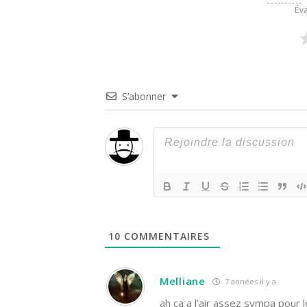
Éva
S’abonner
10
COMMENTAIRES
Melliane
7 années il y a
ah ça a l’air assez sympa pour l