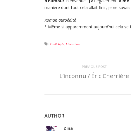
d’humour
bienvenue.
J’ai
également
aimé 
manière dont tout cela allait finir, je ne sava
Roman autoédité
* Même si apparemment aujourd’hui cela se fa
Kirell Wyle
,
Littérature
PREVIOUS POST
L’inconnu / Éric Cherrière
AUTHOR
Zina