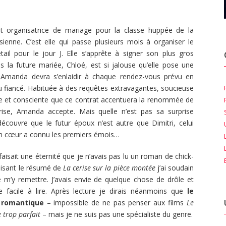
 organisatrice de mariage pour la classe huppée de la
sienne. C’est elle qui passe plusieurs mois à organiser le
ail pour le jour J. Elle s’apprête à signer son plus gros
s la future mariée, Chloé, est si jalouse qu’elle pose une
: Amanda devra s’enlaidir à chaque rendez-vous prévu en
 fiancé. Habituée à des requêtes extravagantes, soucieuse
re et consciente que ce contrat accentuera la renommée de
rise, Amanda accepte. Mais quelle n’est pas sa surprise
 découvre que le futur époux n’est autre que Dimitri, celui
on cœur a connu les premiers émois…
faisait une éternité que je n’avais pas lu un roman de chick-
 lisant le résumé de
La cerise sur la pièce montée
j’ai soudain
 m’y remettre. J’avais envie de quelque chose de drôle et
e facile à lire. Après lecture je dirais néanmoins que
le
 romantique
– impossible de ne pas penser aux films
Le
 trop parfait
– mais je ne suis pas une spécialiste du genre.