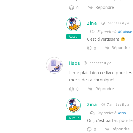
Répondre
0
Zina
7 années il y a
Répondre à
Melliane
Auteur
C’est divertissant
Répondre
0
lisou
7 années il y a
Il me plait bien ce livre pour l
merci de ta chronique!
Répondre
0
Zina
7 années il y a
Répondre à
lisou
Auteur
Oui, c’est parfait pour l
Répondre
0