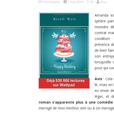
Chroniques
7 mai 2019
10
Zina
Amanda est
sphère pari
moindre dét
contrat mai
condition 
présence du
de bien fai
son entrep
lorsqu’elle
pour qui s
Avis
: Cela 
lit, mais en
eu envie de
léger, et d
roman s’apparente plus à une comédie
mariage de mon meilleur ami
ou à
Un mariage