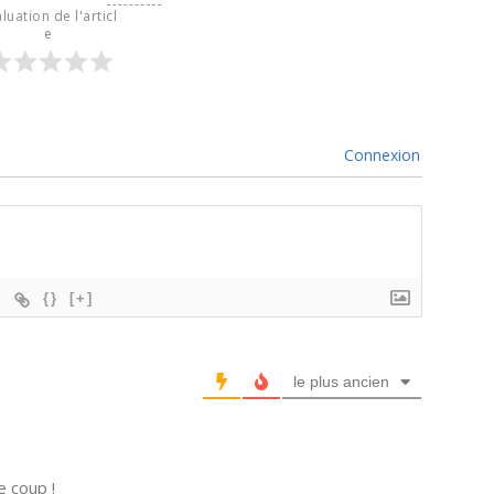
luation de l'articl
e
Connexion
{}
[+]
le plus ancien
e coup !