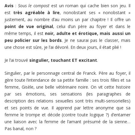
Avis
:
Sous le compost
est un roman qui cache bien son jeu. Il
est
très agréable à lire
, nonobstant ses « nonobstant »
justement, au nombre d’au moins un par chapitre ! Il offre un
point de vue original
, celui d’un père au foyer et dans le
même temps, il est
noir, adulte et érotique, mais aussi un
peu policier sur les bords
. Je ne saurai pas le classer, mais
une chose est sûre, je l’ai dévoré. En deux jours, il était plié !
Je l’ai trouvé
singulier, touchant ET excitant
.
Singulier, par le personnage central de Franck. Père au foyer, il
gère toute l’intendance de sa petite famille : ses trois filles et sa
femme, Gisèle, une belle vétérinaire noire. On vit cette histoire
par ses émotions, ses sensations (les paragraphes de
description des relations sexuelles sont très multi-sensorielles)
et ses points de vue. Il apprend par lettre anonyme que sa
femme le trompe et décide (contre toute logique ?) d’entamer
une liaison avec la femme de l’amant présumé de la sienne…
Pas banal, non ?