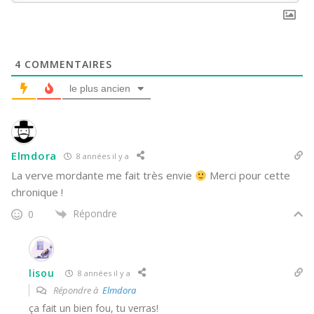
4
COMMENTAIRES
le plus ancien
Elmdora
8 années il y a
La verve mordante me fait très envie
Merci pour cette
chronique !
Répondre
0
lisou
8 années il y a
Répondre à
Elmdora
ça fait un bien fou, tu verras!