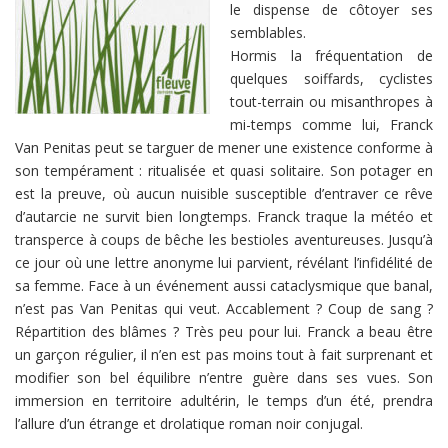
le dispense de côtoyer ses
semblables.
Hormis la fréquentation de
quelques soiffards, cyclistes
tout-terrain ou misanthropes à
mi-temps comme lui, Franck
Van Penitas peut se targuer de mener une existence conforme à
son tempérament : ritualisée et quasi solitaire. Son potager en
est la preuve, où aucun nuisible susceptible d’entraver ce rêve
d’autarcie ne survit bien longtemps. Franck traque la météo et
transperce à coups de bêche les bestioles aventureuses. Jusqu’à
ce jour où une lettre anonyme lui parvient, révélant l’infidélité de
sa femme. Face à un événement aussi cataclysmique que banal,
n’est pas Van Penitas qui veut. Accablement ? Coup de sang ?
Répartition des blâmes ? Très peu pour lui. Franck a beau être
un garçon régulier, il n’en est pas moins tout à fait surprenant et
modifier son bel équilibre n’entre guère dans ses vues. Son
immersion en territoire adultérin, le temps d’un été, prendra
l’allure d’un étrange et drolatique roman noir conjugal.