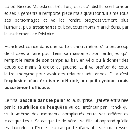
Là où Nicolas Maleski est très fort, c’est qu’il distille son humour
et ses jugements à l’emporte-pièce mais qu’au fond, il aime tous
ses personnages et va les rendre progressivement plus
humains, plus
attachants
et beaucoup moins manichéens, par
le truchement de l’histoire.
Franck est coincé dans une sorte d’ennui, même s’il a beaucoup
de choses à faire pour tenir sa maison et son jardin, et qu’il
remplit le reste de son temps au bar, en vélo ou à donner des
coups de mains à droite et gauche. Et il va profiter de cette
lettre anonyme pour avoir des relations adultérines. Et là c’est
l’
explosion d’un érotisme débridé, un poil cynique mais
assurément efficace
.
Le final
bascule dans le polar
et là, surprise… J’ai été entrainée
par le
tourbillon de l’enquête
vu de l’intérieur par Franck qui
vit lui-même des moments compliqués entre ses différentes
« casquettes ». Sa casquette de père : sa fille lui apprend qu’elle
est harcelée à l’école ; sa casquette d’amant : ses maitresses