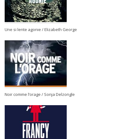
Une si lente agonie / Elizabeth George
Noir comme l’orage / Sonja Delzongle