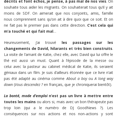
décrits et font échos, je pense, à pas mal de nos vies
. On
souhaite tous aider les migrants. On souhaiterait tous qu’il y ait
moins de SDF. On aimerait que nos conjoints, amis, famille
nous comprennent sans qu’on ait à dire quoi que ce soit. Et on
ne fait pas le premier pas dans cette direction.
C’est cela qui
m’a touché et qui fait mal
…
Heureusement, j’ai trouvé
les passages sur les
changements de David, hilarants et très bien construits
.
La visite de l’amant de Katie, chez elle, avec David qui lui offre le
thé est aussi un must. Quant à l’épisode de la messe ou
celui avec la pasteur au cabinet médical de Katie, ils seraient
géniaux dans un film. Je suis d’ailleurs étonnée que ce livre n’ait
pas été adapté au cinéma comme
About a boy
ou
A long way
down
(
Vous descendez ?
en français, que je chroniquerai bientôt).
La bonté, mode d’emploi
n’est pas un livre à mettre entre
toutes les mains
ou alors si, mais avec un bon thérapeute pas
trop loin (qui a le numéro de DJ GoodNews ?). Les
conséquences sur nos actions et nos non-actions y sont