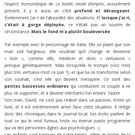
l’aspect humoristique de
La bonté, mode d’emploi
, assurément
présent, il y a aussi un côté
profond et dérangeant
.
Évidemment j’ai ri de l’absurdité des situations. Et
lorsque j’ai ri,
c’était à gorge déployée
, ce n’était pas un sourire de
circonstance.
Mais le fond m’a plutôt bouleversée
.
Par exemple avec le personnage de Katie. Elle se plaint que son
mari soit hargneux, elle voudrait qu’il change et devienne
« bon », comme elle, médecin et donc « vertueuse »
presque génétiquement. Mais lorsqu’elle le trompe (ceci n’est
plus très vertueux n’est-ce pas ?), et que lui se transforme selon
son souhait, c’est elle qui devient mesquine. Ce sont des
petites bassesses ordinaires
qui conduisent ce couple à ne
plus se supporter, et à devenir méchants l’un envers l’autre.
Son mari, David, ne s’est pas réalisé dans sa passion, écrire un
livre, et il est extrêmement amer face cette situation. Il rédige
donc des chroniques dans le journal local. Ses écrits parlent de
tout ce qui le rend furieux, triste ou énervé (vaste programme
qui va des personnes âgées aux psychologues…).
Les enfants sont typiques de notre temps, gâtés et tristes de la