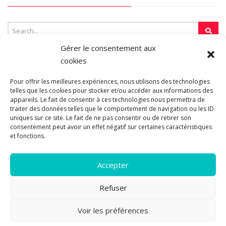
Gérer le consentement aux
cookies
SUR LA TOILE…
Pour offrir les meilleures expériences, nous utilisons des technologies
telles que les cookies pour stocker et/ou accéder aux informations des
appareils. Le fait de consentir à ces technologies nous permettra de
Blogroll
traiter des données telles que le comportement de navigation ou les ID
uniques sur ce site. Le fait de ne pas consentir ou de retirer son
consentement peut avoir un effet négatif sur certaines caractéristiques
et fonctions.
Accepter
Refuser
© 2011-2026 Les pipelettes en parlent...
Mentions légales.
Politique
Voir les préférences
2
de cookies.