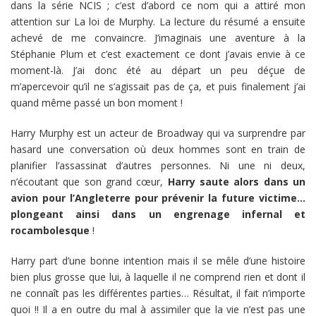
dans la série NCIS ; c’est d’abord ce nom qui a attiré mon
attention sur La loi de Murphy. La lecture du résumé a ensuite
achevé de me convaincre. J’imaginais une aventure à la
Stéphanie Plum et c’est exactement ce dont j’avais envie à ce
moment-là. J’ai donc été au départ un peu déçue de
m’apercevoir qu’il ne s’agissait pas de ça, et puis finalement j’ai
quand même passé un bon moment !
Harry Murphy est un acteur de Broadway qui va surprendre par
hasard une conversation où deux hommes sont en train de
planifier l’assassinat d’autres personnes. Ni une ni deux,
n’écoutant que son grand cœur,
Harry saute alors dans un
avion pour l’Angleterre pour prévenir la future victime…
plongeant ainsi dans un engrenage infernal et
rocambolesque
!
Harry part d’une bonne intention mais il se mêle d’une histoire
bien plus grosse que lui, à laquelle il ne comprend rien et dont il
ne connaît pas les différentes parties… Résultat, il fait n’importe
quoi !! Il a en outre du mal à assimiler que la vie n’est pas une