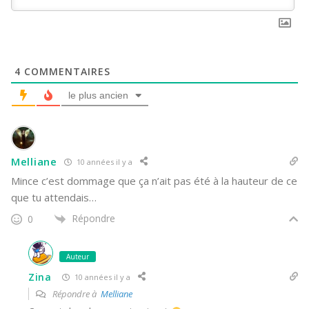
4
COMMENTAIRES
le plus ancien
Melliane
10 années il y a
Mince c’est dommage que ça n’ait pas été à la hauteur de ce
que tu attendais…
Répondre
0
Auteur
Zina
10 années il y a
Répondre à
Melliane