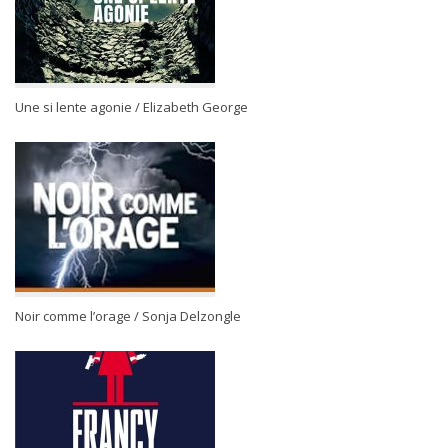
Une si lente agonie / Elizabeth George
Noir comme l’orage / Sonja Delzongle