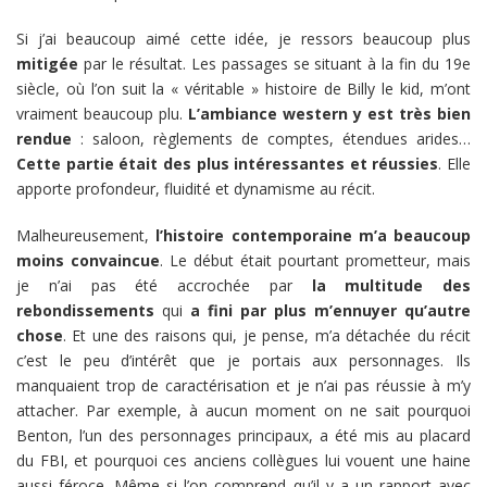
Si j’ai beaucoup aimé cette idée, je ressors beaucoup plus
mitigée
par le résultat. Les passages se situant à la fin du 19e
siècle, où l’on suit la « véritable » histoire de Billy le kid, m’ont
vraiment beaucoup plu.
L’ambiance western y est très bien
rendue
: saloon, règlements de comptes, étendues arides…
Cette partie était des plus intéressantes et réussies
. Elle
apporte profondeur, fluidité et dynamisme au récit.
Malheureusement,
l’histoire contemporaine m’a beaucoup
moins convaincue
. Le début était pourtant prometteur, mais
je n’ai pas été accrochée par
la multitude des
rebondissements
qui
a fini par plus m’ennuyer qu’autre
chose
. Et une des raisons qui, je pense, m’a détachée du récit
c’est le peu d’intérêt que je portais aux personnages. Ils
manquaient trop de caractérisation et je n’ai pas réussie à m’y
attacher. Par exemple, à aucun moment on ne sait pourquoi
Benton, l’un des personnages principaux, a été mis au placard
du FBI, et pourquoi ces anciens collègues lui vouent une haine
aussi féroce. Même si l’on comprend qu’il y a un rapport avec