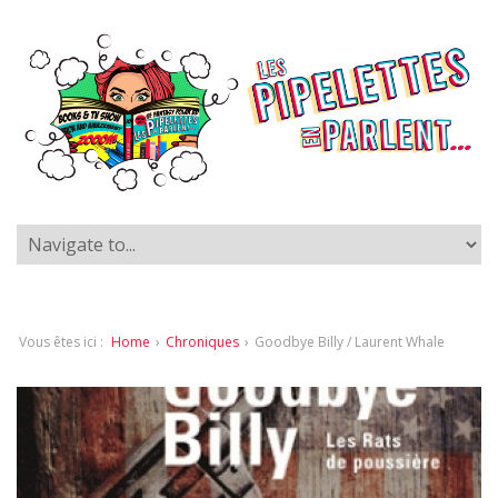
Vous êtes ici :
Home
›
Chroniques
›
Goodbye Billy / Laurent Whale