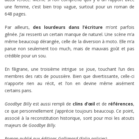
une femme, c’est bien trop vague, surtout pour un roman de
648 pages.
Par ailleurs,
des lourdeurs dans l’écriture
m’ont parfois
gênée. J’ai ressenti un certain manque de naturel. Une scène m’a
même beaucoup dérangée, celle de la diversion à moto. Elle m’a
parue non seulement too much, mais de mauvais goût et pas
crédible pour un sou.
En filigrane, une troisième intrigue se joue, touchant l’un des
membres des rats de poussière. Bien que divertissante, celle-ci
n’apporte rien au récit, et l’on en devine même aisément
certains pans.
Goodbye Billy
est aussi rempli de
clins d’œil
et de
références
,
ce que personnellement j’apprécie toujours beaucoup. Ce point,
associé à la reconstitution historique, sont pour moi les atouts
majeurs de
Goodbye Billy
.
Roman publié aux éditions Gallimard (Folio policier)