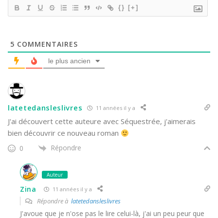
{}
[+]
5
COMMENTAIRES
le plus ancien
latetedansleslivres
11 années il y a
J'ai découvert cette auteure avec Séquestrée, j'aimerais
bien découvrir ce nouveau roman
Répondre
0
Auteur
Zina
11 années il y a
Répondre à
latetedansleslivres
J'avoue que je n'ose pas le lire celui-là, j'ai un peu peur que