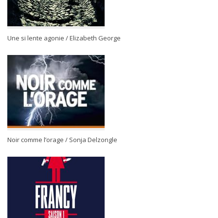
Une si lente agonie / Elizabeth George
Noir comme l’orage / Sonja Delzongle