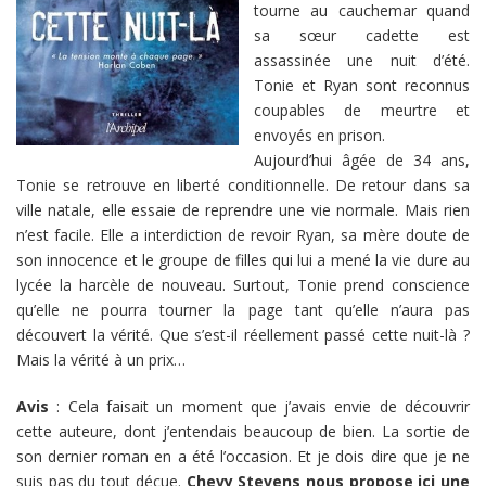
tourne au cauchemar quand
sa sœur cadette est
assassinée une nuit d’été.
Tonie et Ryan sont reconnus
coupables de meurtre et
envoyés en prison.
Aujourd’hui âgée de 34 ans,
Tonie se retrouve en liberté conditionnelle. De retour dans sa
ville natale, elle essaie de reprendre une vie normale. Mais rien
n’est facile. Elle a interdiction de revoir Ryan, sa mère doute de
son innocence et le groupe de filles qui lui a mené la vie dure au
lycée la harcèle de nouveau. Surtout, Tonie prend conscience
qu’elle ne pourra tourner la page tant qu’elle n’aura pas
découvert la vérité. Que s’est-il réellement passé cette nuit-là ?
Mais la vérité à un prix…
Avis
: Cela faisait un moment que j’avais envie de découvrir
cette auteure, dont j’entendais beaucoup de bien. La sortie de
son dernier roman en a été l’occasion. Et je dois dire que je ne
suis pas du tout déçue.
Chevy Stevens nous propose ici une