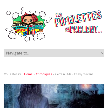
Vous êtes ici :
Home
›
Chroniques
›
Cette nuit-là / Chevy Stevens