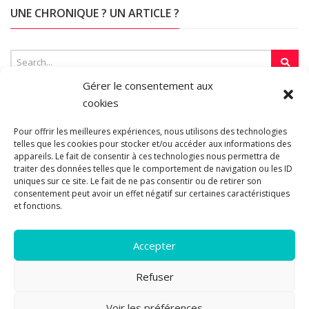
UNE CHRONIQUE ? UN ARTICLE ?
Gérer le consentement aux
cookies
SUR LA TOILE…
Pour offrir les meilleures expériences, nous utilisons des technologies
telles que les cookies pour stocker et/ou accéder aux informations des
appareils. Le fait de consentir à ces technologies nous permettra de
traiter des données telles que le comportement de navigation ou les ID
Blogroll
uniques sur ce site. Le fait de ne pas consentir ou de retirer son
consentement peut avoir un effet négatif sur certaines caractéristiques
et fonctions.
Accepter
Refuser
© 2011-2026 Les pipelettes en parlent...
Mentions légales.
Politique
Voir les préférences
3