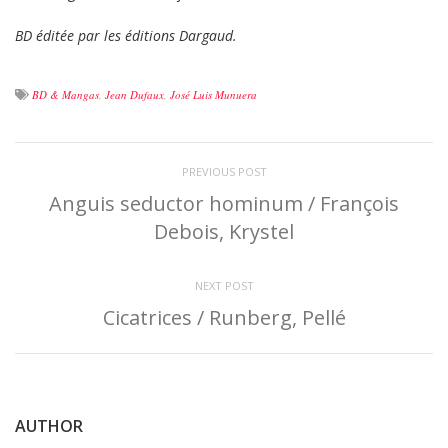
BD éditée par les éditions Dargaud.
BD & Mangas
,
Jean Dufaux
,
José Luis Munuera
PREVIOUS POST
Anguis seductor hominum / François
Debois, Krystel
NEXT POST
Cicatrices / Runberg, Pellé
AUTHOR