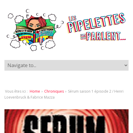
Vous êtes ici :
Home
›
Chroniques
›
Sérum saison 1 épisode 2 / Henri
Loevenbruck & Fabrice Mazza