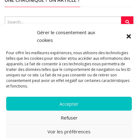
UNE CHRONIQUE ? UN ARTICLE ?
Gérer le consentement aux
cookies
SUR LA TOILE…
Pour offrir les meilleures expériences, nous utilisons des technologies
telles que les cookies pour stocker et/ou accéder aux informations des
appareils. Le fait de consentir à ces technologies nous permettra de
traiter des données telles que le comportement de navigation ou les ID
Blogroll
uniques sur ce site. Le fait de ne pas consentir ou de retirer son
consentement peut avoir un effet négatif sur certaines caractéristiques
et fonctions.
Accepter
Refuser
© 2011-2026 Les pipelettes en parlent...
Mentions légales.
Politique
Voir les préférences
de cookies.