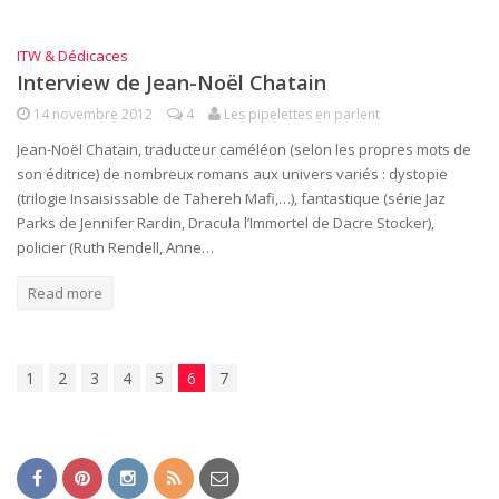
ITW & Dédicaces
Interview de Jean-Noël Chatain
14 novembre 2012
4
Les pipelettes en parlent
Jean-Noël Chatain, traducteur caméléon (selon les propres mots de
son éditrice) de nombreux romans aux univers variés : dystopie
(trilogie Insaisissable de Tahereh Mafi,…), fantastique (série Jaz
Parks de Jennifer Rardin, Dracula l’Immortel de Dacre Stocker),
policier (Ruth Rendell, Anne…
Read more
1
2
3
4
5
6
7