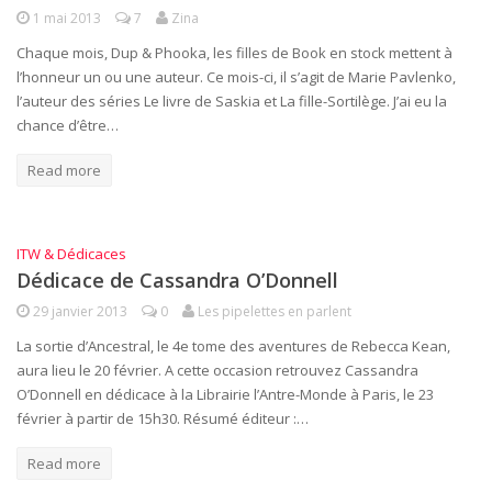
1 mai 2013
7
Zina
Chaque mois, Dup & Phooka, les filles de Book en stock mettent à
l’honneur un ou une auteur. Ce mois-ci, il s’agit de Marie Pavlenko,
l’auteur des séries Le livre de Saskia et La fille-Sortilège. J’ai eu la
chance d’être…
Read more
ITW & Dédicaces
Dédicace de Cassandra O’Donnell
29 janvier 2013
0
Les pipelettes en parlent
La sortie d’Ancestral, le 4e tome des aventures de Rebecca Kean,
aura lieu le 20 février. A cette occasion retrouvez Cassandra
O’Donnell en dédicace à la Librairie l’Antre-Monde à Paris, le 23
février à partir de 15h30. Résumé éditeur :…
Read more