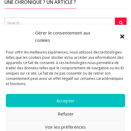
UNE CHRONIQUE ? UN ARTICLE ?
Gérer le consentement aux
cookies
SUR LA TOILE…
Pour offrir les meilleures expériences, nous utilisons des technologies
telles que les cookies pour stocker et/ou accéder aux informations des
appareils. Le fait de consentir à ces technologies nous permettra de
traiter des données telles que le comportement de navigation ou les ID
Blogroll
uniques sur ce site. Le fait de ne pas consentir ou de retirer son
consentement peut avoir un effet négatif sur certaines caractéristiques
et fonctions.
Accepter
Refuser
© 2011-2026 Les pipelettes en parlent...
Mentions légales.
Politique
Voir les préférences
13
de cookies.