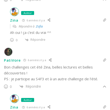
Auteur
Zina
6 années il y a
Répondre à
Zofia
Ah oui ! ça c’est du vrai ^^
Répondre
0
PatiVore
6 années il y a
Bon challenges cet été Zina, belles lectures et belles
découvertes !
PS : je participe au S4F3 et à un autre challenge de l’été.
Répondre
0
Auteur
Zina
6 années il y a