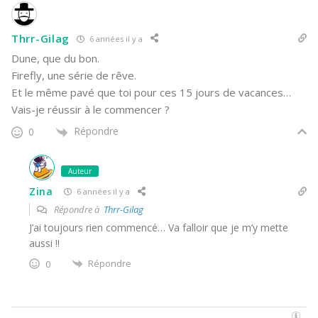
Thrr-Gilag
6 années il y a
Dune, que du bon.
Firefly, une série de rêve.
Et le même pavé que toi pour ces 15 jours de vacances…
Vais-je réussir à le commencer ?
Répondre
0
Auteur
Zina
6 années il y a
Répondre à
Thrr-Gilag
J’ai toujours rien commencé… Va falloir que je m’y mette
aussi !!
Répondre
0