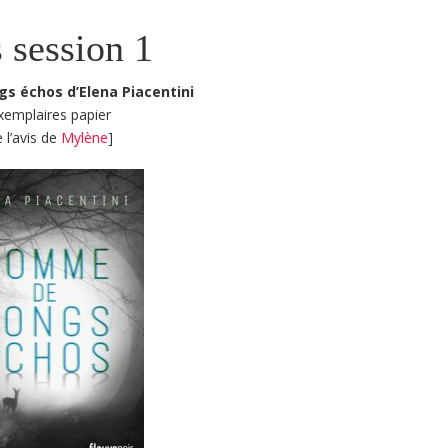
 session 1
s échos d’Elena Piacentini
xemplaires papier
e l’avis de
Mylène
]