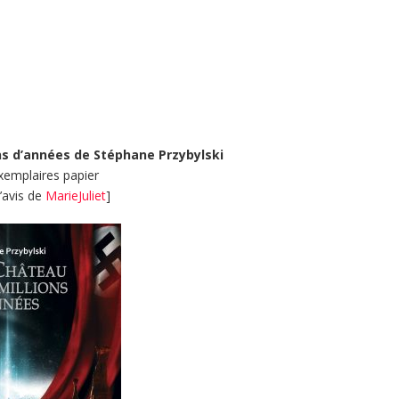
ns d’années de Stéphane Przybylski
xemplaires papier
l’avis de
MarieJuliet
]