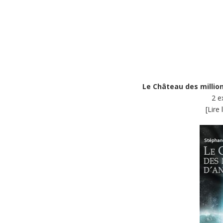
Le Château des millio
2 e
[Lire 