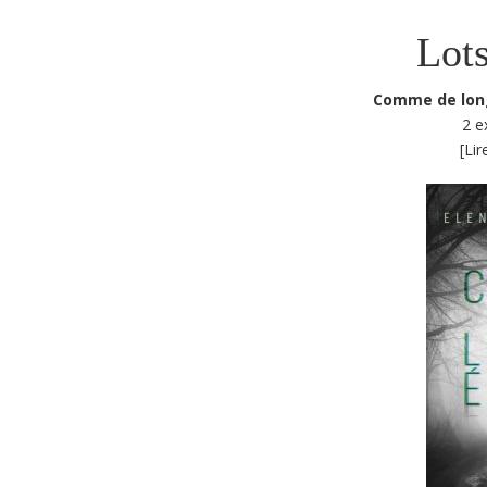
Lots
Comme de long
2 e
[Lir