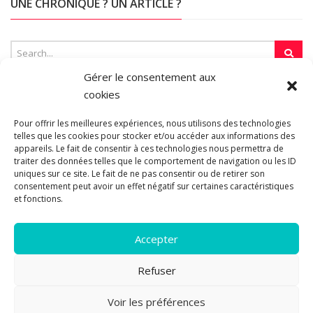
UNE CHRONIQUE ? UN ARTICLE ?
Gérer le consentement aux
cookies
SUR LA TOILE…
Pour offrir les meilleures expériences, nous utilisons des technologies
telles que les cookies pour stocker et/ou accéder aux informations des
appareils. Le fait de consentir à ces technologies nous permettra de
Blogroll
traiter des données telles que le comportement de navigation ou les ID
uniques sur ce site. Le fait de ne pas consentir ou de retirer son
consentement peut avoir un effet négatif sur certaines caractéristiques
et fonctions.
Accepter
Refuser
© 2011-2026 Les pipelettes en parlent...
Mentions légales.
Politique
Voir les préférences
2
de cookies.