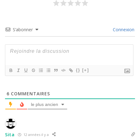
S’abonner
Connexion
{}
[+]
6
COMMENTAIRES
le plus ancien
Sita
12 années il y a