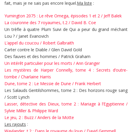
fait, mais je ne sais pas encore lequel.
Ma liste
:
Yumington 2075 : Le rêve Omega, épisodes 1 et 2 / Jeff Balek
La couronne des 7 royaumes, t.2 / David B. Coe
Un trèfle à quatre Plum Suivi de Qui a peur du grand méchant
Lou ? / Janet Evanovich
L’appel du coucou / Robert Galbraith
Carter contre le Diable / Glen David Gold
Des fauves et des hommes / Patrick Graham
Un intérêt particulier pour les morts / Ann Granger
Les mystères de Harper Connelly, tome 4 : Secrets d’outre-
tombe / Charlaine Harris
Dune, tome 2 : Le Messie de Dune / Frank Herbert
Les Salauds Gentilshommes, tome 2 : Des horizons rouge sang
/ Scott Lynch
Lasser, détective des Dieux, tome 2 : Mariage à l’Egyptienne /
Sylvie Miller & Philippe Ward
Le jeu, 2 : Buzz / Anders de la Motte
Les rajouts
:
Waylander, t.2 : Dans le royaume du loup / David Gemmell