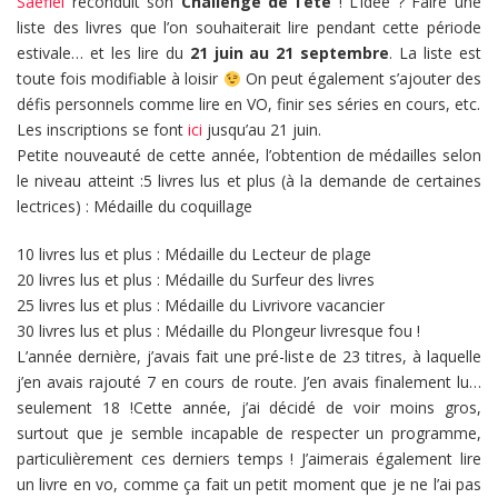
Saefiel
reconduit son
Challenge de l’été
! L’idée ? Faire une
liste des livres que l’on souhaiterait lire pendant cette période
estivale… et les lire du
21 juin au 21 septembre
. La liste est
toute fois modifiable à loisir
On peut également s’ajouter des
défis personnels comme lire en VO, finir ses séries en cours, etc.
Les inscriptions se font
ici
jusqu’au 21 juin.
Petite nouveauté de cette année, l’obtention de médailles selon
le niveau atteint :5 livres lus et plus (à la demande de certaines
lectrices) : Médaille du coquillage
10 livres lus et plus : Médaille du Lecteur de plage
20 livres lus et plus : Médaille du Surfeur des livres
25 livres lus et plus : Médaille du Livrivore vacancier
30 livres lus et plus : Médaille du Plongeur livresque fou !
L’année dernière, j’avais fait une pré-liste de 23 titres, à laquelle
j’en avais rajouté 7 en cours de route. J’en avais finalement lu…
seulement 18 !Cette année, j’ai décidé de voir moins gros,
surtout que je semble incapable de respecter un programme,
particulièrement ces derniers temps ! J’aimerais également lire
un livre en vo, comme ça fait un petit moment que je ne l’ai pas