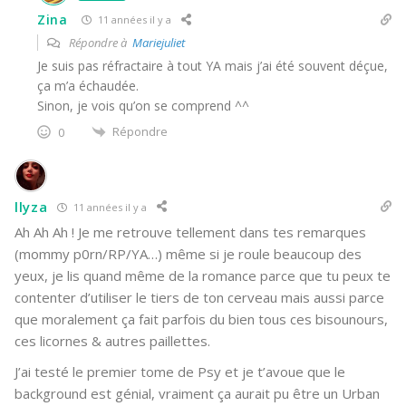
Zina
11 années il y a
Répondre à
Mariejuliet
Je suis pas réfractaire à tout YA mais j’ai été souvent déçue,
ça m’a échaudée.
Sinon, je vois qu’on se comprend ^^
Répondre
0
llyza
11 années il y a
Ah Ah Ah ! Je me retrouve tellement dans tes remarques
(mommy p0rn/RP/YA…) même si je roule beaucoup des
yeux, je lis quand même de la romance parce que tu peux te
contenter d’utiliser le tiers de ton cerveau mais aussi parce
que moralement ça fait parfois du bien tous ces bisounours,
ces licornes & autres paillettes.
J’ai testé le premier tome de Psy et je t’avoue que le
background est génial, vraiment ça aurait pu être un Urban