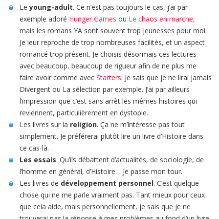
Le
young-adult
. Ce n’est pas toujours le cas, j’ai par
exemple adoré
Hunger Games
ou
Le chaos en marche
,
mais les romans YA sont souvent trop jeunesses pour moi.
Je leur reproche de trop nombreuses facilités, et un aspect
romancé trop présent. Je choisis désormais ces lectures
avec beaucoup, beaucoup de rigueur afin de ne plus me
faire avoir comme avec
Starters
. Je sais que je ne lirai jamais
Divergent ou La sélection par exemple. J’ai par ailleurs
l’impression que c’est sans arrêt les mêmes histoires qui
reviennent, particulièrement en dystopie.
Les livres sur la
religion
. Ça ne m’intéresse pas tout
simplement. Je préférerai plutôt lire un livre d’Histoire dans
ce cas-là.
Les essais
. Qu’ils débattent d’actualités, de sociologie, de
l’homme en général, d’Histoire… Je passe mon tour.
Les livres de
développement personnel
. C’est quelque
chose qui ne me parle vraiment pas. Tant mieux pour ceux
que cela aide, mais personnellement, je sais que je ne
trouverai pas la réponse à mes problèmes au fond d’un livre.