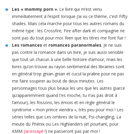
Les « mommy porn »
. Le livre qui m’est venu
immédiatement à l’esprit lorsque j’ai vu ce thème, c’est Fifty
shades. Mais cela marche pour tous les autres romans du
même type : les Crossfire, Fire after dark et compagnie ne
sont pas du tout pour moi. Rien que les titres me font fuir !
Les romances
et
romances paranormales
. Je ne suis
pas contre la romance dans un livre, je suis aussi sensible
que tout un chacun à une belle histoire d’amour, mais les
livres qu’on trouve au rayon sentimental des librairies sont
en général trop gnian-gnian et cucul la praline pour ne pas
me faire soupirer au bout de deux minutes. Les
personnages tous plus beaux les uns que les autres (parce
qu’apparemment quand t’es moche, tu n’as pas droit à
l’amour), les frissons, les émois et en règle général le
syndrome « mon prince viendra », très peu pour moi ! Les
séries telles que Les ombres de la nuit, Psi-changling, La
meute du Phénix ou Les Highlanders (et pourtant, pour
KMM
j’ai essayé
!) ne passeront pas par moi !