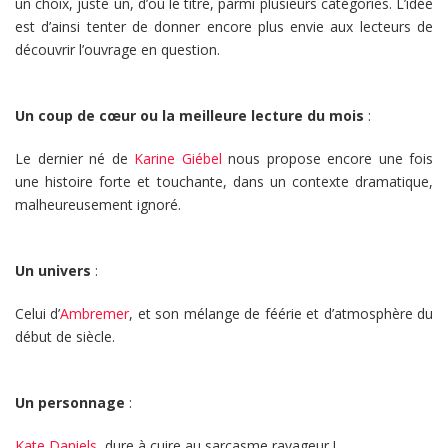
un choix, juste un, d’où le titre, parmi plusieurs catégories. L’idée
est d’ainsi tenter de donner encore plus envie aux lecteurs de
découvrir l’ouvrage en question.
Un coup de cœur ou la meilleure lecture du mois
:
Le dernier né de
Karine Giébel
nous propose encore une fois
une histoire forte et touchante, dans un contexte dramatique,
malheureusement ignoré.
Un univers
:
Celui d’
Ambremer
, et son mélange de féérie et d’atmosphère du
début de siècle.
Un personnage
:
Kate Daniels
, dure à cuire au sarcasme ravageur !