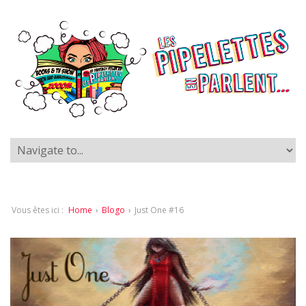
Vous êtes ici :
Home
›
Blogo
›
Just One #16