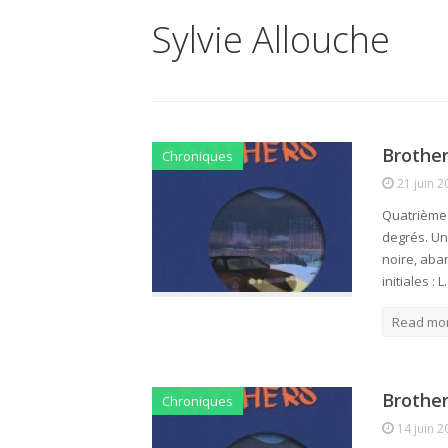
Sylvie Allouche
Brother
Chroniques
21 juin 2
Quatrième d
degrés. Un
noire, aba
initiales : 
Read mo
Brother
Chroniques
14 juin 2