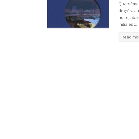
Quatrième d
degrés. Un
noire, aba
initiales :…
Read mo