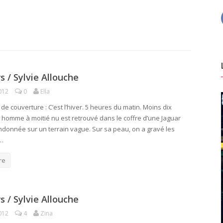
s / Sylvie Allouche
012
0
Ella
e couverture : C’est l’hiver. 5 heures du matin. Moins dix
 homme à moitié nu est retrouvé dans le coffre d’une Jaguar
ndonnée sur un terrain vague. Sur sa peau, on a gravé les
L…
re
s / Sylvie Allouche
012
4
Zina