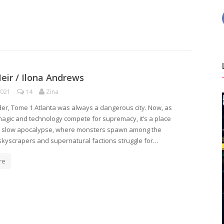
eir / Ilona Andrews
2021
14
Zina
der, Tome 1 Atlanta was always a dangerous city. Now, as
agic and technology compete for supremacy, it’s a place
a slow apocalypse, where monsters spawn among the
skyscrapers and supernatural factions struggle for…
re