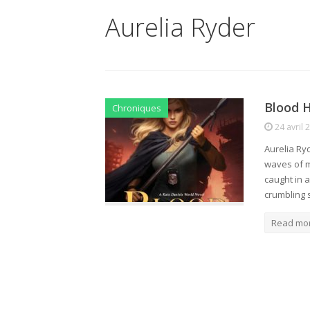
Aurelia Ryder
Blood H
Chroniques
24 avril 
Aurelia Ry
waves of m
caught in 
crumbling 
Read mo