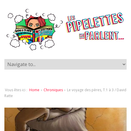
Vous êtes ici :
Home
›
Chroniques
›
Le voyage des pères, T.1 à 3 / David
Ratte