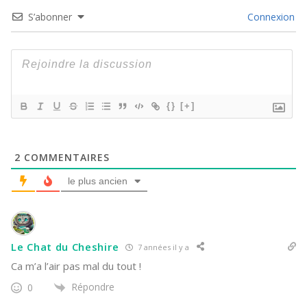
S’abonner
Connexion
{}
[+]
2
COMMENTAIRES
le plus ancien
Le Chat du Cheshire
7 années il y a
Ca m’a l’air pas mal du tout !
Répondre
0