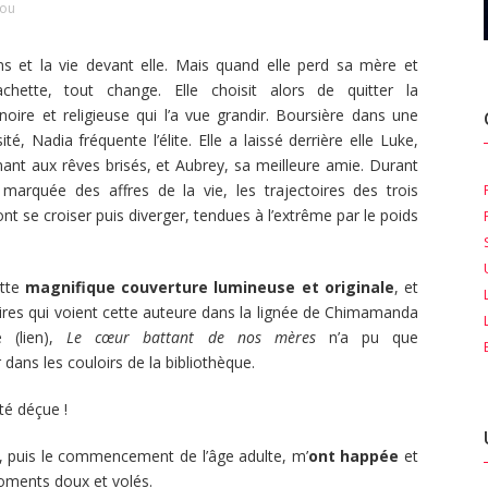
sou
s et la vie devant elle. Mais quand elle perd sa mère et
chette, tout change. Elle choisit alors de quitter la
ire et religieuse qui l’a vue grandir. Boursière dans une
té, Nadia fréquente l’élite. Elle a laissé derrière elle Luke,
ant aux rêves brisés, et Aubrey, sa meilleure amie. Durant
marquée des affres de la vie, les trajectoires des trois
nt se croiser puis diverger, tendues à l’extrême par le poids
ette
magnifique couverture lumineuse et originale
, et
res qui voient cette auteure dans la lignée de Chimamanda
e (lien),
Le cœur battant de nos mères
n’a pu que
dans les couloirs de la bibliothèque.
été déçue !
e, puis le commencement de l’âge adulte, m’
ont happée
et
moments doux et volés.