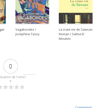
dgar
Vagabondes /
La vraie vie de Sawsan
Joséphine Tassy
Roman / Salma El
Moumni
0
luation de l'articl
e
Connexion