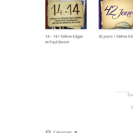
14 – 14 / Silène Edgar
42 jours / Silène E
et Paul Beorn
Éva
S’abonner