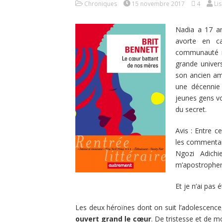
Chroniques
15 novembre 2017
4
Li
Nadia a 17 an
avorte en ca
communauté no
grande universi
son ancien am
une décennie 
jeunes gens vo
du secret.
Avis : Entre c
les commentai
Ngozi Adichi
m’apostropher 
Et je n’ai pas 
Les deux héroïnes dont on suit l’adolescenc
ouvert grand le cœur
. De tristesse et de 