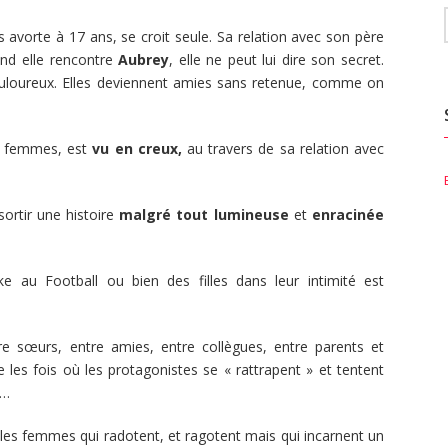
 avorte à 17 ans, se croit seule. Sa relation avec son père
uand elle rencontre
Aubrey
, elle ne peut lui dire son secret.
ouloureux. Elles deviennent amies sans retenue, comme on
es femmes, est
vu en creux,
au travers de sa relation avec
sortir une histoire
malgré tout lumineuse
et
enracinée
 au Football ou bien des filles dans leur intimité est
tre sœurs, entre amies, entre collègues, entre parents et
e les fois où les protagonistes se « rattrapent » et tentent
i…
eilles femmes qui radotent, et ragotent mais qui incarnent un