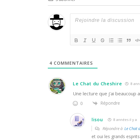
4
COMMENTAIRES
Le Chat du Cheshire
8 anné
Une lecture que j’ai beaucoup 
Répondre
0
lisou
8 années il y a
Répondre à
Le Chat 
et oui les grands esprit