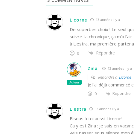
3
COMMENTAIRES
Licorne
13 années il y a
De superbes choix ! Le seul que 
suivre ta chronique, ça m'a l'ai
à Liestra, ma première partenair
Répondre
0
Zina
13 années il y a
Répondre à
Licorne
Auteur
Je l'ai déjà commencé et
Répondre
0
Liestra
13 années il y a
Bisous à toi aussi Licorne!
Ca y est Zina : je suis en vaca
vais passer sous silence mon é