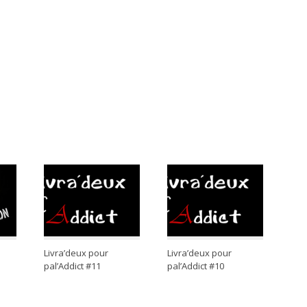
Livra’deux pour
Livra’deux pour
pal’Addict #11
pal’Addict #10