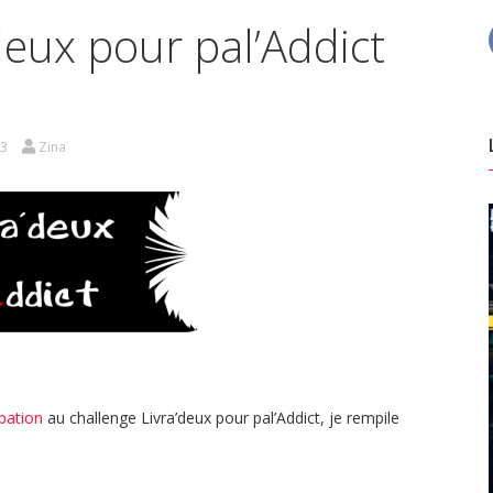
deux pour pal’Addict
3
Zina
ipation
au challenge Livra’deux pour pal’Addict, je rempile