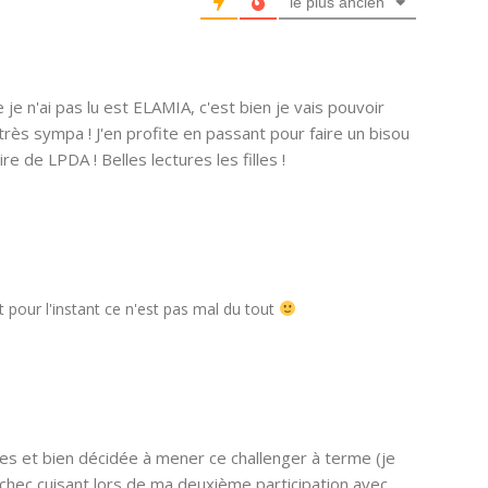
le plus ancien
je n'ai pas lu est ELAMIA, c'est bien je vais pouvoir
r très sympa ! J'en profite en passant pour faire un bisou
e de LPDA ! Belles lectures les filles !
 pour l'instant ce n'est pas mal du tout
nces et bien décidée à mener ce challenger à terme (je
chec cuisant lors de ma deuxième participation avec