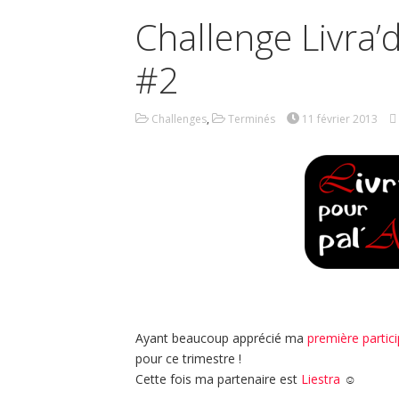
Challenge Livra’
#2
Challenges
,
Terminés
11 février 2013
Ayant beaucoup apprécié ma
première partic
pour ce trimestre !
Cette fois ma partenaire est
Liestra
☺