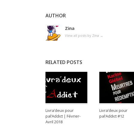
AUTHOR
Zina
View all posts by Zina
→
RELATED POSTS
Livra’deux pour
Livra’deux pour
pal’Addict | Février-
pal’Addict #12
Avril 2018