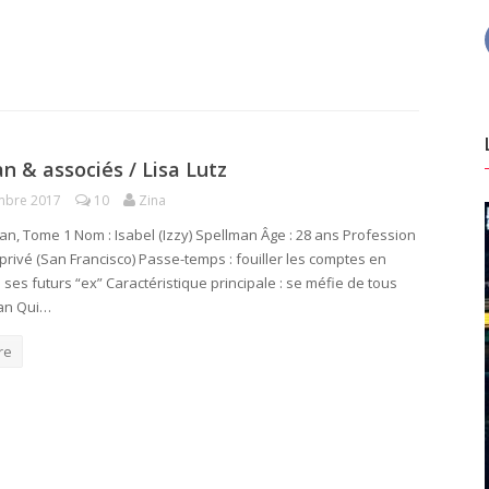
n & associés / Lisa Lutz
mbre 2017
10
Zina
an, Tome 1 Nom : Isabel (Izzy) Spellman Âge : 28 ans Profession
 privé (San Francisco) Passe-temps : fouiller les comptes en
ses futurs “ex” Caractéristique principale : se méfie de tous
man Qui…
re