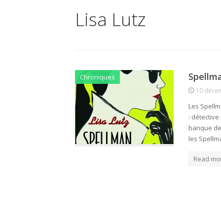
Lisa Lutz
Spellma
Chroniques
10 déce
Les Spellm
: détective
banque de 
les Spell
Read mo