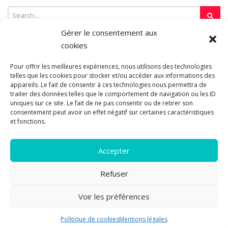
Gérer le consentement aux
cookies
SUR LA TOILE…
Pour offrir les meilleures expériences, nous utilisons des technologies
telles que les cookies pour stocker et/ou accéder aux informations des
appareils. Le fait de consentir à ces technologies nous permettra de
traiter des données telles que le comportement de navigation ou les ID
Blogroll
uniques sur ce site. Le fait de ne pas consentir ou de retirer son
consentement peut avoir un effet négatif sur certaines caractéristiques
et fonctions.
Accepter
Refuser
© 2011-2026 Les pipelettes en parlent...
Mentions légales.
Politique
Voir les préférences
de cookies.
A propos
|
Plan du site
Politique de cookies
Mentions légales