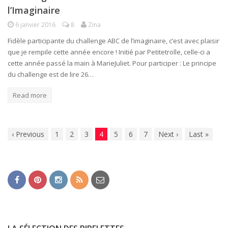
l’Imaginaire
6 janvier 2016
8
Zina
Fidèle participante du challenge ABC de l’imaginaire, c’est avec plaisir
que je rempile cette année encore ! Initié par Petitetrolle, celle-ci a
cette année passé la main à MarieJuliet. Pour participer : Le principe
du challenge est de lire 26…
Read more
‹
Previous
1
2
3
4
5
6
7
Next
›
Last
»